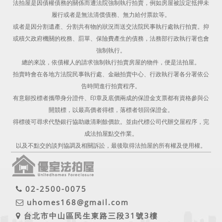
法拍屋是因債權債務的關係而遭法院強制執行拍賣，例如房屋被設定抵押未
履行或者是無法清償債務、無力給付票款等。
或者是因分割遺產、分割共有物的狀況而送交法院民事執行處執行拍賣。抑
或積欠政府機關的稅務、罰單、保險費產生的債務，法務部行政執行署也會
強制執行。
總的來說，依債權人的請求強制執行拍賣房屋的物件，便是法拍屋。
拍賣時會在各地方法院民事執行處、金融拍賣中心、行政執行署各分署依公
告時間進行拍賣程序。
有意願投標者攜帶身分證件、印章及底價兩成的保證金支票都有資格參與公
開競標，以最高價者得標，落標者領回保證金。
得標後可尋求代墊銀行協助繳清剩餘價款。並由代標公司代辦交屋程序，完
成法拍屋點交作業。
以及不點交的談判協調及相關訴訟，最後取得法拍屋的所有權及使用權。
02-2500-0075
uhomes168@gmail.com
台北市中山區民生東路三段31號3樓