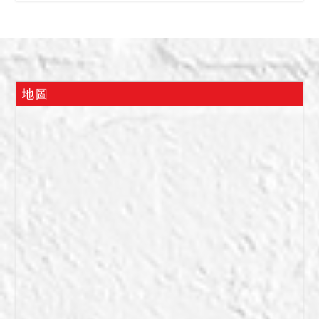
定最高限額抵押權擔保債權
總金額新臺幣6萬元。
向任金珠設定最高限額抵押
權擔保債權總金額新臺幣
120萬元。
地圖
二、民國114年6月5日履勘
時，債務人不在場，會同警
員及鎖匠入內，本件執行標
的為2層樓建物，外牆掛有
「磐澄國際實業有限公司」
招牌，屋內無水無電，有明
顯施工痕跡。牆壁水泥有刨
除跡象，為粗糙坑洞牆面，
窗戶已遭拆除，一樓置有木
頭及廢棄物，二樓則堆放有
水泥及砂包，天花板有鋼筋