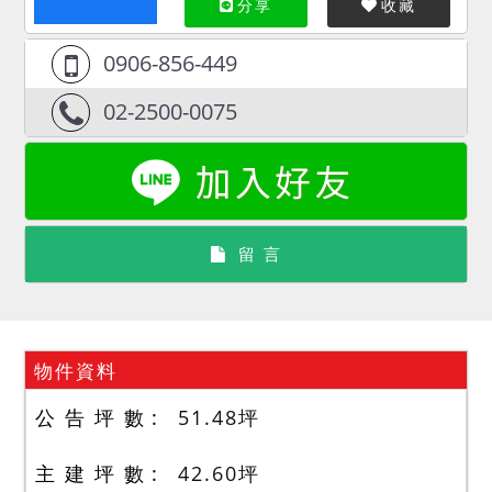
分享
收藏
0906-856-449
02-2500-0075
留 言
物件資料
公 告 坪 數
51.48
坪
主 建 坪 數
42.60
坪