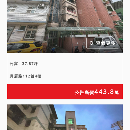
行查明，請應買人特別注
意。
備註
一、上開不動產4宗合併拍
賣，請投標人分別出價。
二、拍賣最低價額合計新台
查看更多
幣：7,258,000元，以總價
最高者得標。
公寓
37.87坪
三、保證金新台幣：
1,452,000元。
月眉路112號4樓
443.8
公告底價
萬