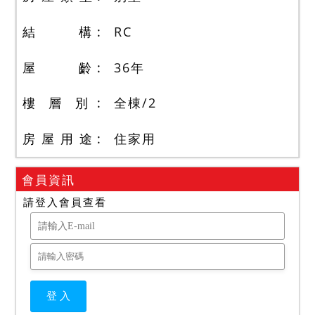
結 構
RC
屋 齡
36
年
樓 層 別
全棟
/
2
房 屋 用 途
住家用
會員資訊
請登入會員查看