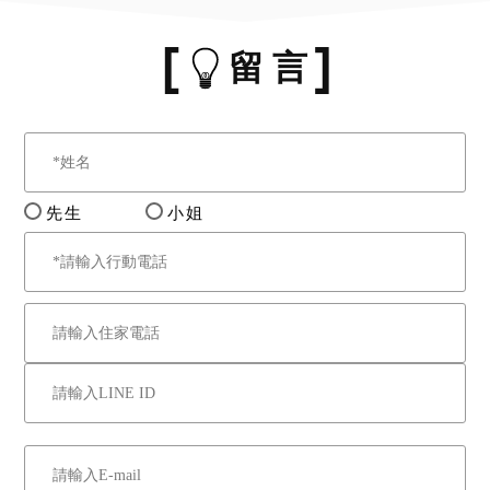
留 言
先生
小姐