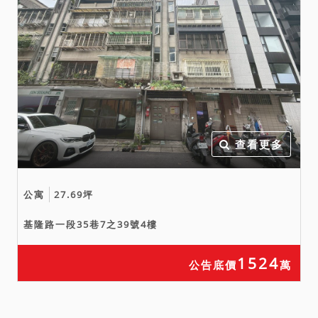
查看更多
公寓
27.69坪
基隆路一段35巷7之39號4樓
1524
公告底價
萬