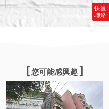
裸露之情形，陽台生長有樹
木。據警員查報，本件執行
快速
標的無人居住使用，拍定後
聯絡
之法律關係須由拍定人自
理，請應買人注意，拍定後
依現況點交。
三、本件拍賣標的物依強制
執行法第69條之規定，拍賣
物買受人就物之瑕疵無擔保
請求權，且本件拍賣建物現
況除上揭拍賣公告揭示者
您可能感興趣
外，另有無其他足以影響交
易之特殊情事（例如：建物
內前有非自然死亡情事、海
砂屋、輻射屋、因地震受
創、因火災受損、或其他情
形），應買人於投標前應自