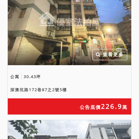
查看更多
公寓
30.43坪
深澳坑路172巷87之2號5樓
226.9
公告底價
萬