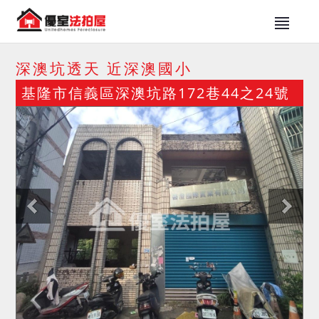
深澳坑透天 近深澳國小
基隆市信義區深澳坑路172巷44之24號