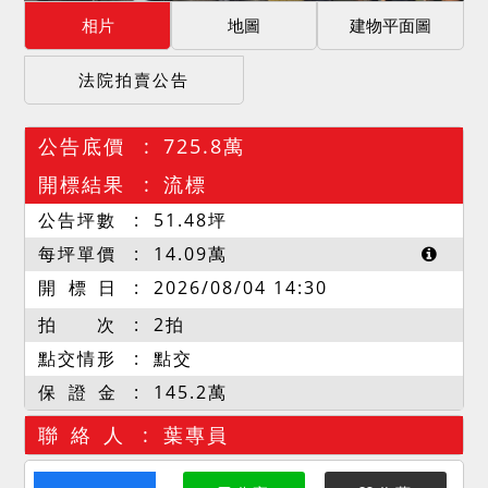
相片
地圖
建物平面圖
法院拍賣公告
公告底價
725.8萬
開標結果
流標
公告坪數
51.48
坪
每坪單價
14.09
萬
開 標 日
2026/08/04 14:30
拍 次
2拍
點交情形
點交
保 證 金
145.2萬
聯 絡 人
葉專員