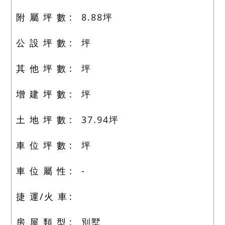
附 屬 坪 數
8.88
坪
公 設 坪 數
坪
其 他 坪 數
坪
增 建 坪 數
坪
土 地 坪 數
37.94
坪
車 位 坪 數
坪
車 位 屬 性
-
捷 運/火 車
房 屋 類 型
別墅