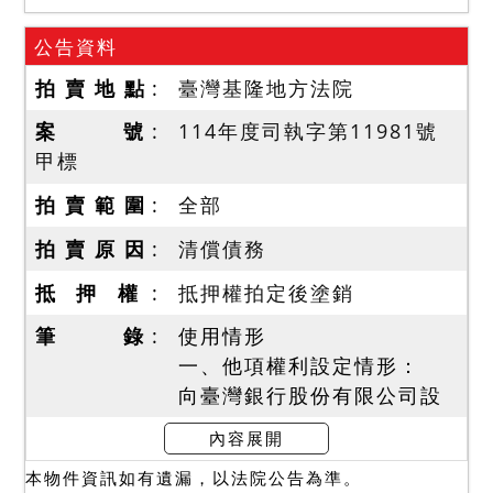
公告資料
拍 賣 地 點
臺灣基隆地方法院
案 號
114年度司執字第11981號
甲標
拍 賣 範 圍
全部
拍 賣 原 因
清償債務
抵 押 權
抵押權拍定後塗銷
筆 錄
使用情形
一、他項權利設定情形：
向臺灣銀行股份有限公司設
定最高限額抵押權擔保債權
內容展開
總金額新臺幣396萬元。
本物件資訊如有遺漏，以法院公告為準。
向臺灣銀行股份有限公司設