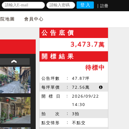
|
註冊
法院地圖
會員中心
公 告 底 價
3,473.7
萬
開 標 結 果
待標中
公告坪數
47.87
坪
每坪單價
72.56
萬
開 標 日
2026/09/22
14:30
拍 次
3拍
點交情形
不點交