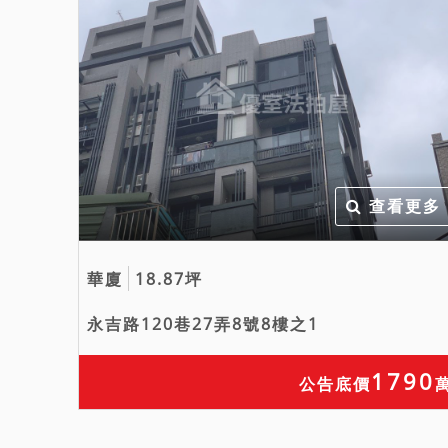
查看更多
華廈
18.87坪
永吉路120巷27弄8號8樓之1
1790
公告底價