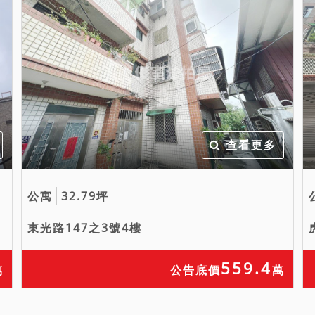
查看更多
公寓
32.79坪
東光路147之3號4樓
559.4
萬
公告底價
萬