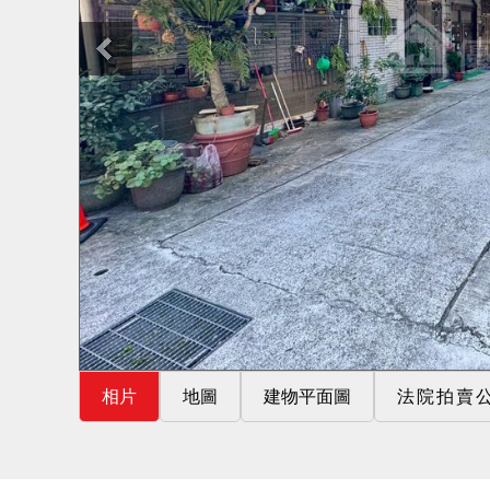
相片
地圖
建物平面圖
法院拍賣