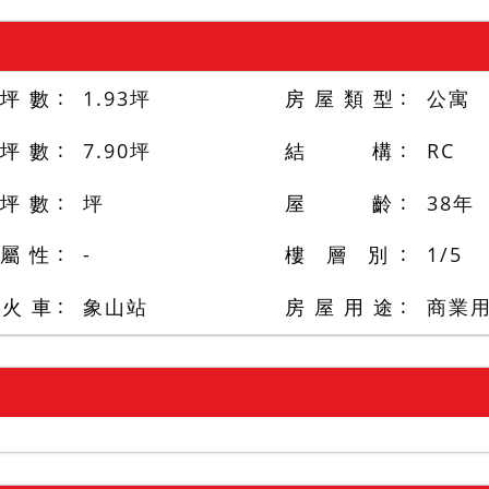
 坪 數
1.93
坪
房 屋 類 型
公寓
 坪 數
7.90
坪
結 構
RC
 坪 數
坪
屋 齡
38
年
 屬 性
-
樓 層 別
1
/
5
/火 車
象山站
房 屋 用 途
商業