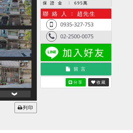
保 證 金
695萬
聯 絡 人
趙先生
0935-327-753
02-2500-0075
留 言
分享
收藏
列印