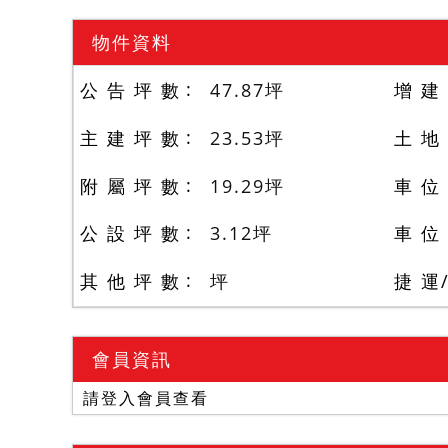
物件資料
公 告 坪 數
47.87
坪
增 建
主 建 坪 數
23.53
坪
土 地
附 屬 坪 數
19.29
坪
車 位
公 設 坪 數
3.12
坪
車 位
其 他 坪 數
坪
捷 運
會員資訊
請登入會員查看