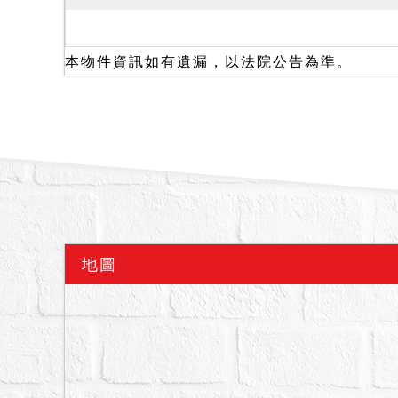
使用情形
一、179-3地號、23
陳稱，房子為債務人奶奶
本物件資訊如有遺漏，以法院公告為準。
室，樓下有房間及客廳，
通往一樓(走公共樓梯)。
物，為抵押權效力所及。
二、2721建號建物因
證書辦理所有權移轉登記
違章建築處理規則予以拍
人注意。且本件拍賣以建
金。另該建物，有無占用
地圖
建物所有權人主張拆屋還
備註
一、上開不動產3宗合併
二、拍賣最低價額合計新台幣