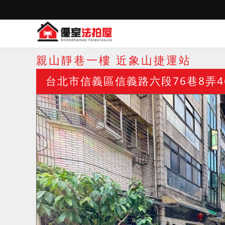
親山靜巷一樓 近象山捷運站
台北市信義區信義路六段76巷8弄4