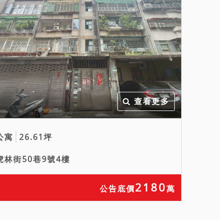
查看更多
公寓
26.61坪
虎林街50巷9號4樓
2180
公告底價
萬