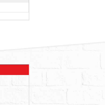
人姑姑在場
梯通往地下
，另有鐵門可
建物之附屬
產權利移轉
築，依臺北市
異議，請應買
請求增減價
承受其他區分