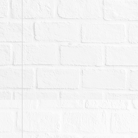
三、保證金新台幣：6,950
四、拍定後抵押權均塗銷