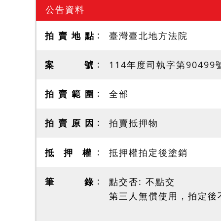
公告資料
拍 賣 地 點
臺灣臺北地方法院
案 號
114年度司執字第90499
拍 賣 範 圍
全部
拍 賣 原 因
拍賣抵押物
抵 押 權
抵押權拍定後塗銷
筆 錄
點交否: 不點交
第三人無償使用，拍定後