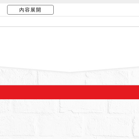
內容展開
28建號經本院現場查封與勘驗時，債務人不在場，債務
無償使用，已經居住快30年。一樓有神明桌，有內
地下室通往陽台的門口有漏水情形，地下室有增建
因2721建號建物不具構造上獨立性，為2328建號
未辦理建築物所有權第一次登記，拍定後無法逕持不動
，且經台北市建築管理工程處列為水平增建違章建
照存證處理，拍定人應自行負擔被拆除危險，不得
物現況拍賣，當事人及拍定人均不得以面積不符，
區分所有建物地下一層之權源不詳，拍定人應自行
地之危險。
拍賣，請投標人分別出價。
：34,737,000元，以總價最高者得標。