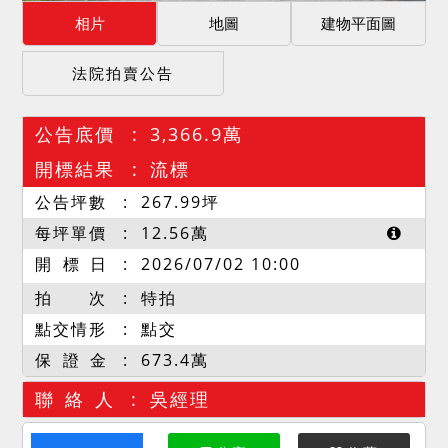
相片
地圖
建物平面圖
法院拍賣公告
公告底價
3,366.9萬
開標結果
流標
公告坪數
267.99
坪
每坪單價
12.56
萬
開 標 日
2026/07/02 10:00
拍 次
特拍
點交情形
點交
保 證 金
673.4萬
聯 絡 人
吳經理