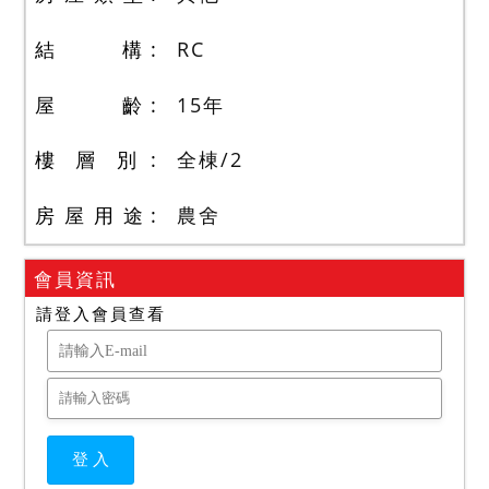
結 構
RC
屋 齡
15
年
樓 層 別
全棟
/
2
房 屋 用 途
農舍
會員資訊
請登入會員查看