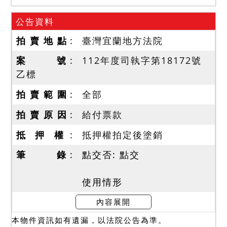
公告資料
拍 賣 地 點
臺灣宜蘭地方法院
案 號
112年度司執字第18172號
乙標
拍 賣 範 圍
全部
拍 賣 原 因
給付票款
抵 押 權
抵押權拍定後塗銷
筆 錄
點交否: 點交
使用情形
所查封建物屋內已無人居
內容展開
住，無水電。故，拍定後點
本物件資訊如有遺漏，以法院公告為準。
交。