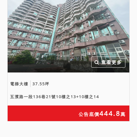
地現耕之他共有人。C.毗連
耕地之現耕所有權人，有優
先承買權。該具有優先權人
對於相對應之土地主張優先
承買時，則原拍定人不得拒
絕承買其餘之不動產。
十、本標錦眾段1449地號位
於查封建物旁，其上部分為
查看更多
空地，種植落雨松，部分為
池塘。本標錦眾段1449-1地
電梯大樓
37.55坪
號部分為查封建物之基地，
部分為空地，種植落雨松，
五濱路一段136巷21號10樓之13+10樓之14
部分其上蓋有一間廁所。所
查封建物屋內已無人居住，
444.8
公告底價
萬
無水電。遺有雜物、廢棄
物、液晶電視機2台、分離式
冷氣機10台。尚在裝潢中未