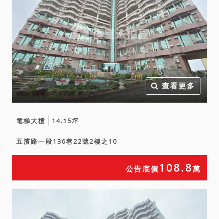
財產歸戶查詢清單。2、前開
清單之所有房屋使用執照影
本。3、投標人切結無自用農
舍證明書 4、鄉鎮市公所開
立之無自用農舍證明等文
件。（行政院農業委員會96
查看更多
年3月14日農授水保字第
0961848173號函：農目用
地應與農舍應併附拍賣移
電梯大樓
14.15坪
轉。且農舍與其座落用地併
五濱路一段136巷22號2樓之10
同辦理移轉時，承受人資格
應符合無自用農舍條件。）
108.8
公告底價
萬
九、本標錦眾段1449地號、
1449-1地號為重劃區內耕
地，依農地重劃條例其A.出
租耕地之承租人。B.共有土