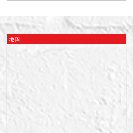
備註
一、上開不動產5宗合併拍
賣，請投標人分別出價。
二、拍賣最低價額合計新台
地圖
幣：33,669,000元，以總價
最高者得標。
三、保證金新台幣：
6,734,000元。
四、本標抵押權拍定後塗
銷。
五、本件查封物分甲、乙標
分別拍賣，債務人得到場指
定拍定之標的物，否則由本
院指定按上開各標順序拍
賣，如其中一宗賣得價金足