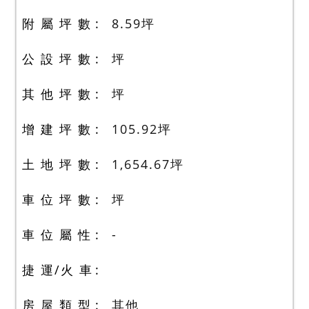
附 屬 坪 數
8.59
坪
公 設 坪 數
坪
其 他 坪 數
坪
增 建 坪 數
105.92
坪
土 地 坪 數
1,654.67
坪
車 位 坪 數
坪
車 位 屬 性
-
捷 運/火 車
房 屋 類 型
其他