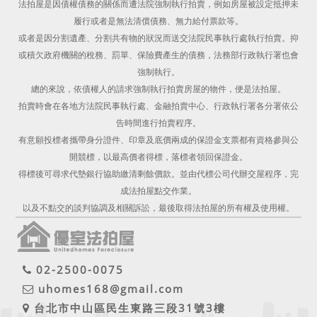
法拍屋是因債權債務的關係而遭法院強制執行拍賣，例如房屋被設定抵押未
履行或者是無法清償債務、無力給付票款等。
或者是因分割遺產、分割共有物的狀況而送交法院民事執行處執行拍賣。抑
或積欠政府機關的稅務、罰單、保險費產生的債務，法務部行政執行署也會
強制執行。
總的來說，依債權人的請求強制執行拍賣房屋的物件，便是法拍屋。
拍賣時會在各地方法院民事執行處、金融拍賣中心、行政執行署各分署依公
告時間進行拍賣程序。
有意願投標者攜帶身分證件、印章及底價兩成的保證金支票都有資格參與公
開競標，以最高價者得標，落標者領回保證金。
得標後可尋求代墊銀行協助繳清剩餘價款。並由代標公司代辦交屋程序，完
成法拍屋點交作業。
以及不點交的談判協調及相關訴訟，最後取得法拍屋的所有權及使用權。
02-2500-0075
uhomes168@gmail.com
台北市中山區民生東路三段31號3樓