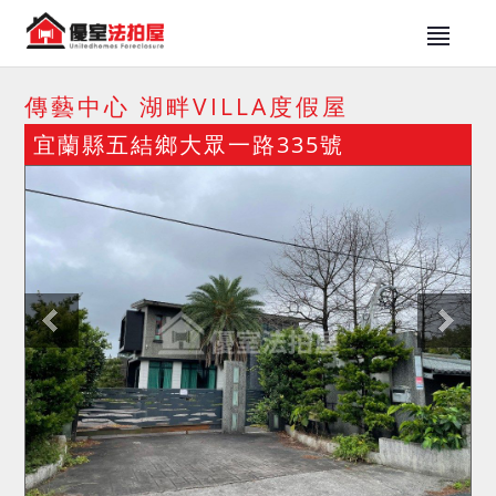
傳藝中心 湖畔VILLA度假屋
宜蘭縣五結鄉大眾一路335號