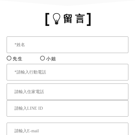
完成。系爭建物大門左側、
後側鐵皮屋（洗衣間）、交
留 言
誼廳、屋外廣場之廁所及2樓
其中一間房間為增建。
十一、本件有臺灣臺北地方
法院113年2月19日北院英刑
衛112金重訴42字第
先生
小姐
1139008245號函：（一）
本件得拍賣但應按本院扣押
債權比例分配。（二）至抵
押權等優先權得優先受償，
請依貴院函文說明三所示之
座談會結論意指辦理。
（三）本案經檢察官起訴書
認定張淑芬之不法所得為90
億0916萬8900元。以上請