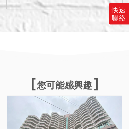
以清償強制執行之債權額及
債務人應負擔之費用時，其
快速
餘各宗雖達底價，亦不為拍
聯絡
定，縱已拍定亦可撤銷拍
定。
六、本件暫編168、169號建
號房屋係未辦保存登記之增
建物，拍定人無法持本院核
發之權利移轉證書辦理所有
權登記，且須承擔被拆除之
風險，請應買人注意。
您可能感興趣
七、本件標的建物（暫編
169建號）為增建，增建部
分未辦建物所有權第一次登
記，於拍定後無法逕持不動
產權利移轉證書辦理所有權
移轉登記，且增建部分是否