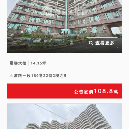
為違建，拍定人應自行查
明，並承擔拆除之風險。又
依宜蘭地政測量結果上開增
建部分占用錦眾段1439地號
土地0.44平方公尺，遭占用
土地均不在本件拍賣範圍
查看更多
內，且增建部分之占用權源
依其所有權人陳報係無權占
電梯大樓
14.15坪
用。拍定後，增建部分與上
開遭占用地號土地間之占有
五濱路一段136巷22號2樓之9
使用收益法律關係，均由拍
定人自理，請投標人注意。
108.8
公告底價
萬
八、本標為農舍之投標人應
符合「無自用農舍者」資格
始得投標，投標人於投標時
應於投標單內併附：1、稅捐
稽徵單位開具投標人之房屋