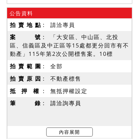
公告資料
拍 賣 地 點
請洽專員
案 號
「大安區、中山區、北投
區、信義區及中正區等15處都更分回市有不
動產」115年第2次公開標售案。10標
拍 賣 範 圍
全部
拍 賣 原 因
不動產標售
抵 押 權
無抵押權設定
筆 錄
請洽詢專員
內容展開