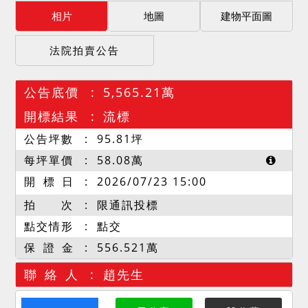
相片
地圖
建物平面圖
法院拍賣公告
公告底價
5,565.21萬
開標結果
流標
公告坪數
95.81
坪
每坪單價
58.08
萬
開 標 日
2026/07/23 15:00
拍 次
限通訊投標
點交情形
點交
保 證 金
556.521萬
聯 絡 人
趙先生