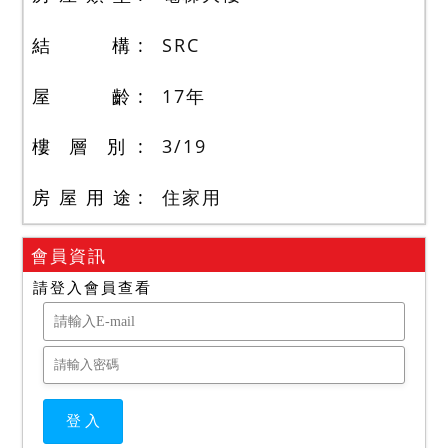
結 構
SRC
屋 齡
17
年
樓 層 別
3
/
19
房 屋 用 途
住家用
會員資訊
請登入會員查看