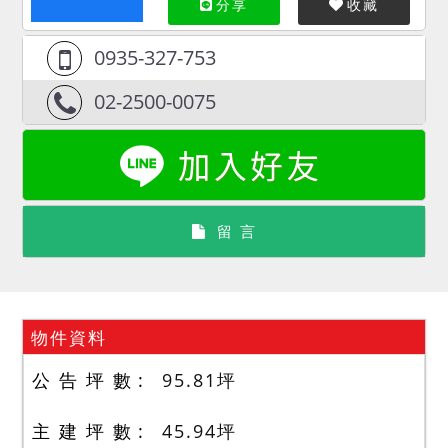
分享
收藏
0935-327-753
02-2500-0075
留 言
物件資料
公 告 坪 數
95.81
坪
主 建 坪 數
45.94
坪