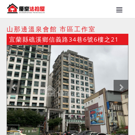
山那邊溫泉會館 市區工作室
宜蘭縣礁溪鄉信義路34巷6號6樓之21