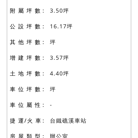
附 屬 坪 數
3.50
坪
公 設 坪 數
16.17
坪
其 他 坪 數
坪
增 建 坪 數
3.57
坪
土 地 坪 數
4.40
坪
車 位 坪 數
坪
車 位 屬 性
-
捷 運/火 車
台鐵礁溪車站
房 屋 類 型
辦公室