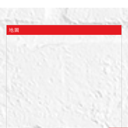
銷。
三、本件標的於查封時，據
地政人員指界稱：80地號、
84地號為山那邊社區之基地
地圖
坐落，建物部分由債權人之
代理人會同員警、鎖匠開
門，屋內為無人居住之空屋
（有增建夾層樓中樓），據
管委會人員稱本件建物有管
理費，沒有固定停車位，建
物於拍定後點交。
備註
一、上開不動產4宗合併拍
賣，請投標人分別出價。
二、拍賣最低價額合計新台
幣：11,230,000元，以總價