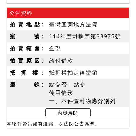
公告資料
拍 賣 地 點
臺灣宜蘭地方法院
案 號
114年度司執字第33975號
拍 賣 範 圍
全部
拍 賣 原 因
給付借款
抵 押 權
抵押權拍定後塗銷
筆 錄
點交否：點交
使用情形
一、本件查封物應分別列
價，合併拍賣，總價並應達
內容展開
到底價，以總價最高者得
本物件資訊如有遺漏，以法院公告為準。
標。
二、抵押權登記拍定後塗