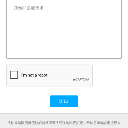
法拍屋是因債權債務的關係而遭法院強制執行拍賣，例如房屋被設定抵押未