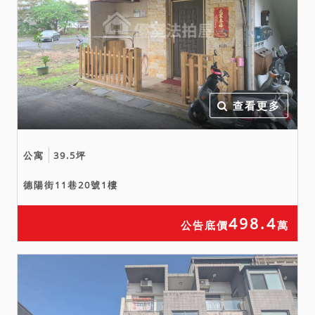
查看更多
公寓
39.5坪
德陽街11巷20號1樓
498.4
公告底價
萬