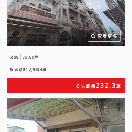
查看更多
公寓
33.85坪
塭底路51之5號4樓
232.3
公告底價
萬