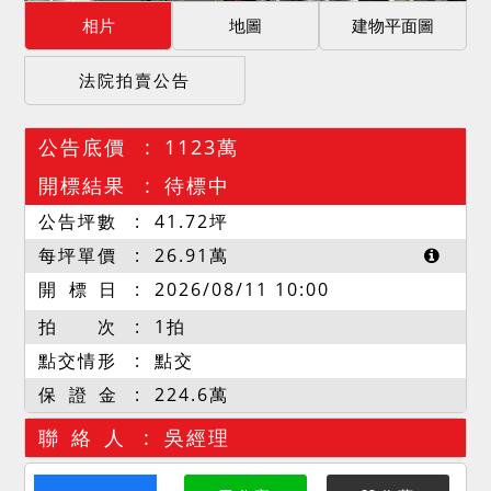
相片
地圖
建物平面圖
法院拍賣公告
公告底價
1123萬
開標結果
待標中
公告坪數
41.72
坪
每坪單價
26.91
萬
開 標 日
2026/08/11 10:00
拍 次
1拍
點交情形
點交
保 證 金
224.6萬
聯 絡 人
吳經理