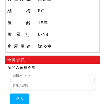
結 構
RC
屋 齡
18
年
樓 層 別
6
/
13
房 屋 用 途
辦公室
會員資訊
請登入會員查看