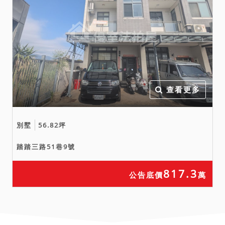
查看更多
別墅
56.82坪
踏踏三路51巷9號
817.3
公告底價
萬