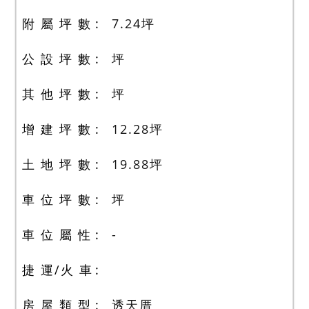
附 屬 坪 數
7.24
坪
公 設 坪 數
坪
其 他 坪 數
坪
增 建 坪 數
12.28
坪
土 地 坪 數
19.88
坪
車 位 坪 數
坪
車 位 屬 性
-
捷 運/火 車
房 屋 類 型
透天厝