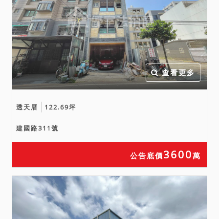
98年7月7日）之第二種住宅
區，待重劃區共分為六區整
體開發單元，本案屬第二區
整體開發單元，應一次辦理
整體重劃開發，惟上開證明
書僅供參考，上開計劃案中
查看更多
土地使用分區管制之規定及
開發限制請應買人自行洽桃
透天厝
122.69坪
園市政府都市發展局等相關
機關詢問，俾決定是否應
建國路311號
買，拍定後不得以此為理由
請求撤銷拍定，請應買人注
3600
公告底價
萬
意。
六、本件標的物原所有權人
或使用人如有積欠工程受益
費及水電、瓦斯或管理費等
費用，應由拍定人自行與相