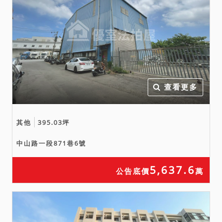
關單位洽商解決。
七、拍賣之不動產如於查封
後經地政機關實施重測，其
面積應以重測結果為準。拍
定後債權人、債務人、拍定
人或其他利害關係人均不得
查看更多
以面積增減請求增減價金或
聲請撤銷拍賣。
八、本院業將查詢所得之資
其他
395.03坪
訊揭露於拍賣公告之上，惟
中山路一段871巷6號
鑑於司法資源有限，且都市
計畫之劃定或是否有辦理徵
5,637.6
公告底價
萬
收及協議價購等事，可能伴
隨社會經濟情事而迭有異
動，應買人於投標前自應向
相關主管機關查詢有無使用