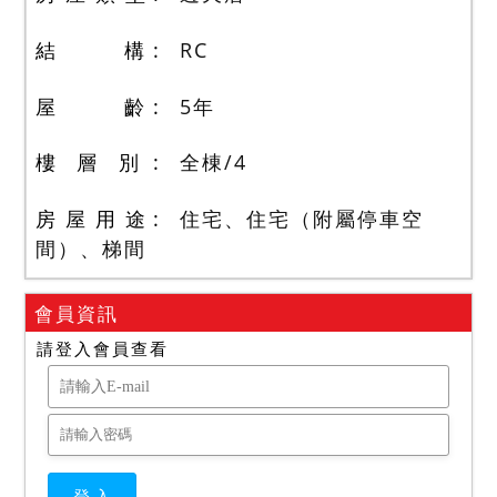
結 構
RC
屋 齡
5
年
樓 層 別
全棟
/
4
房 屋 用 途
住宅、住宅（附屬停車空
間）、梯間
會員資訊
請登入會員查看