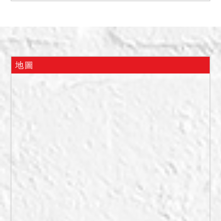
用，一樓有增建(臨時建號
2015)，2至4樓陽台均已蓋
滿。
備註
地圖
一、上開不動產3宗合併拍
賣，請投標人分別出價。
二、拍賣最低價額合計新台
幣：15,940,000元，以總價
最高者得標。
三、保證金新台幣：
3,188,000元。
四、本件不動產有抵押權設
定，拍定後全部塗銷。
五、本件所拍賣之2015建號
增建係未辦保存登記之建