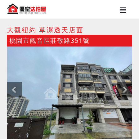
大觀紐約 草漯透天店面
桃園市觀音區莊敬路351號