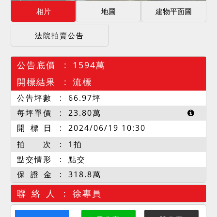
相片
地圖
建物平面圖
法院拍賣公告
公告底價
1594萬
開標結果
流標
公告坪數
66.97
坪
每坪單價
23.80
萬
開 標 日
2024/06/19 10:30
拍 次
1拍
點交情形
點交
保 證 金
318.8萬
聯 絡 人
徐專員