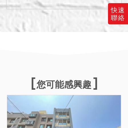
物，拍定後，拍定人就此部
分增建物無法逕持本院核發
快速
之權利移轉證書辦理所有權
聯絡
登記，且應負被拆除之之危
險，不得異議；又本件拍賣
以建物現況拍賣，當事人及
拍定人均不得以面積不符，
請求增減價金，另本件土地
領有桃園市政府核發之(108)
桃市都施使字第觀01013號
使用執照，為草富段863建
您可能感興趣
號之建築基地，且為桃園市
第31期觀音鄉草漯(二)市地
重劃區抵費地，另依桃園市
政府都市計畫土地使用分區
證明書所載，本件土地為觀
音(草漯地區)都市計畫（民國