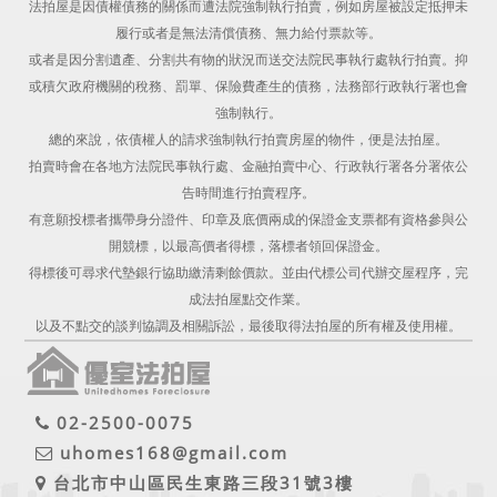
法拍屋是因債權債務的關係而遭法院強制執行拍賣，例如房屋被設定抵押未
履行或者是無法清償債務、無力給付票款等。
或者是因分割遺產、分割共有物的狀況而送交法院民事執行處執行拍賣。抑
或積欠政府機關的稅務、罰單、保險費產生的債務，法務部行政執行署也會
強制執行。
總的來說，依債權人的請求強制執行拍賣房屋的物件，便是法拍屋。
拍賣時會在各地方法院民事執行處、金融拍賣中心、行政執行署各分署依公
告時間進行拍賣程序。
有意願投標者攜帶身分證件、印章及底價兩成的保證金支票都有資格參與公
開競標，以最高價者得標，落標者領回保證金。
得標後可尋求代墊銀行協助繳清剩餘價款。並由代標公司代辦交屋程序，完
成法拍屋點交作業。
以及不點交的談判協調及相關訴訟，最後取得法拍屋的所有權及使用權。
02-2500-0075
uhomes168@gmail.com
台北市中山區民生東路三段31號3樓