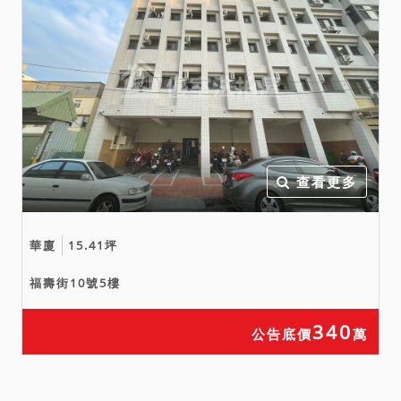
上或取得上限制之情事，於
綜合考量相關風險後再行投
標或應買。拍定後均不得以
此為由聲請減少價金或聲請
撤銷拍定。
九、網路公告及刊登於新聞
紙之公告內容如與本院公告
欄張貼之公告內容不符時，
查看更多
一律以本院公告欄張貼之拍
賣公告內容為準。
華廈
15.41坪
福壽街10號5樓
340
公告底價
萬