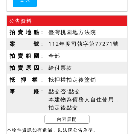
公告資料
拍 賣 地 點
臺灣桃園地方法院
案 號
112年度司執字第77271號
拍 賣 範 圍
全部
拍 賣 原 因
給付票款
抵 押 權
抵押權拍定後塗銷
筆 錄
點交否:點交
本建物為債務人自住使用，
拍定後點交。
內容展開
使用情形
本物件資訊如有遺漏，以法院公告為準。
本建物目前由債務人居住使