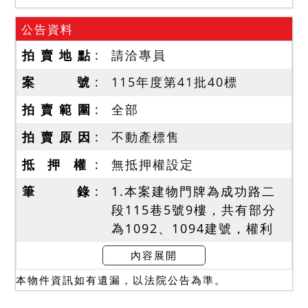
公告資料
拍 賣 地 點
請洽專員
案 號
115年度第41批40標
拍 賣 範 圍
全部
拍 賣 原 因
不動產標售
抵 押 權
無抵押權設定
筆 錄
1.本案建物門牌為成功路二
段115巷5號9樓，共有部分
為1092、1094建號，權利
範圍依序為4895/100000、
內容展開
1921/100000(含停車位編
本物件資訊如有遺漏，以法院公告為準。
號地下一層57號)，依登記面
積辦理移轉。