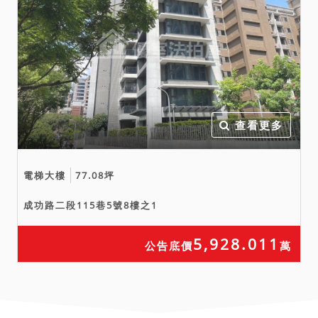
查看更多
電梯大樓
77.08坪
成功路二段115巷5號8樓之1
5,928.011
公告底價
萬