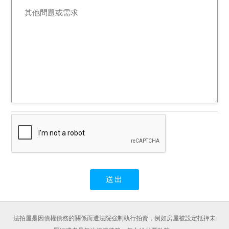
法拍屋是因債權債務的關係而遭法院強制執行拍賣，例如房屋被設定抵押未