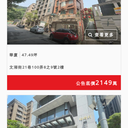
7.按現況點交，本分署不負
瑕疵擔保責任。
8.建物之防水及設備已逾保
固期限，其修繕等費用由得
標人自理負擔。建築結構保
查看更多
固期限至127年11月2日。
華廈
47.49坪
文湖街21巷100弄8之9號2樓
2149
公告底價
萬