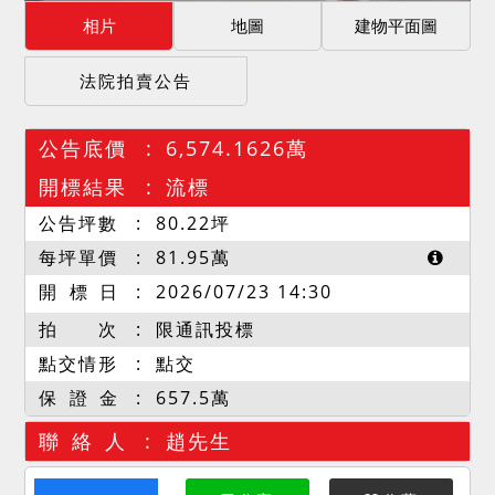
相片
地圖
建物平面圖
法院拍賣公告
公告底價
6,574.1626萬
開標結果
流標
公告坪數
80.22
坪
每坪單價
81.95
萬
開 標 日
2026/07/23 14:30
拍 次
限通訊投標
點交情形
點交
保 證 金
657.5萬
聯 絡 人
趙先生