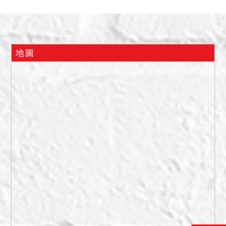
2.本案標售底價含建物價格
13,866,600元，得標價格扣
除建物價格後之金額，均屬
土地價格。
地圖
3.本案土地部分現為排水溝
及人行道使用，應由承購人
負責維持排水溝及人行道暢
通。
4.本案土地部分為徵收取
得，依土地徵收條例第59條
及同法施行細則第65條規
定，被徵收之原土地所有權
人或其繼承人有依同樣條件
優先購買權，其願優先購買
者，應於決標後10日內，自
行檢具保證金(依投標須知第