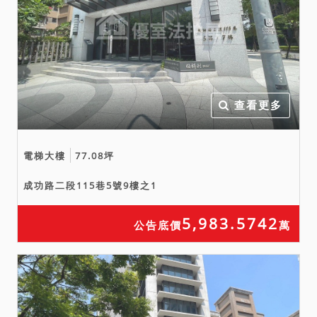
查看更多
電梯大樓
77.08坪
成功路二段115巷5號9樓之1
5,983.5742
公告底價
萬