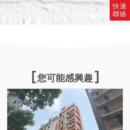
7點辦理)及相關證明文件，
快速
以書面向標售機關申請，逾
聯絡
期未表示者，其優先購買權
視為放棄，為保障原土地所
有權人或其繼承人財產權
益，倘地上改良物持分面積
無法恰為原徵收土地面積
時，得擴至分配1戶完整房地
範圍給予主張優先購買權。
5.私法人投標應自行確認符
您可能感興趣
合平均地權條例第79條之1
規定，並依投標須知第4點第
3項規定辦理。
6.投標人應自行向當地市政
府查詢本建物使用執照附表
注意事項，以確認應負擔義
務及使用限制等。