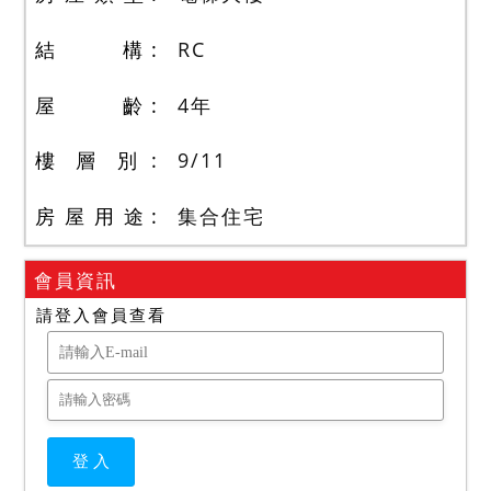
結 構
RC
屋 齡
4
年
樓 層 別
9
/
11
房 屋 用 途
集合住宅
會員資訊
請登入會員查看