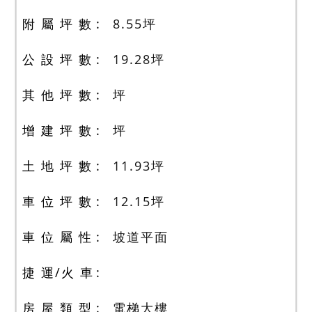
附 屬 坪 數
8.55
坪
公 設 坪 數
19.28
坪
其 他 坪 數
坪
增 建 坪 數
坪
土 地 坪 數
11.93
坪
車 位 坪 數
12.15
坪
車 位 屬 性
坡道平面
捷 運/火 車
房 屋 類 型
電梯大樓