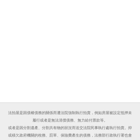
法拍屋是因債權債務的關係而遭法院強制執行拍賣，例如房屋被設定抵押未
履行或者是無法清償債務、無力給付票款等。
或者是因分割遺產、分割共有物的狀況而送交法院民事執行處執行拍賣。抑
或積欠政府機關的稅務、罰單、保險費產生的債務，法務部行政執行署也會