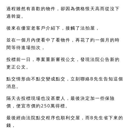
過程雖然有喜歡的物件，卻因為價格恨天高而從沒下
過斡旋。
後來在優室老客戶介紹下，接觸了法拍屋，
並在一個月內便看中了看物件，再花了約一個月的時
間等待進場拍次，
投標前一日，專案重新審視公文，發現法院公告新的
更正公文。
點交情形由不點交變成點交，立刻聯絡B先生告知這個
消息。
隔天去投標現場也沒甚麼人，最後決定加一些保險
價，便宜市價約250萬得標。
最後經由法院點交程序也順利交屋，而B先生省下來的
錢，