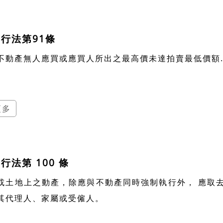
行法第91條
不動產無人應買或應買人所出之最高價未達拍賣最低價額..
更多
行法第 100 條
土地上之動產，除應與不動產同時強制執行外， 應取去點交債
其代理人、家屬或受僱人。