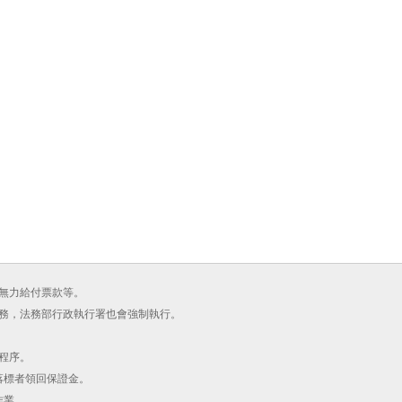
無力給付票款等。
務，法務部行政執行署也會強制執行。
程序。
落標者領回保證金。
作業。