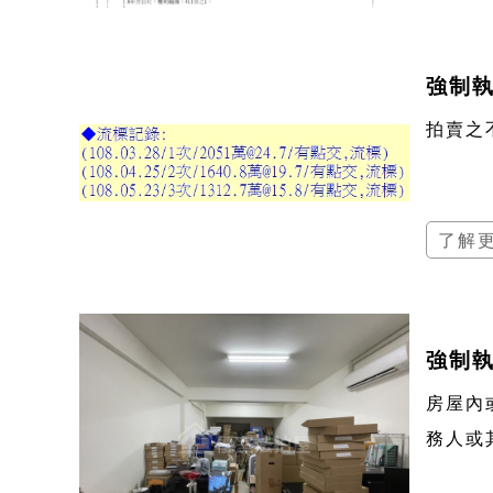
強制執
拍賣之
了解
強制執
房屋內或
務人或