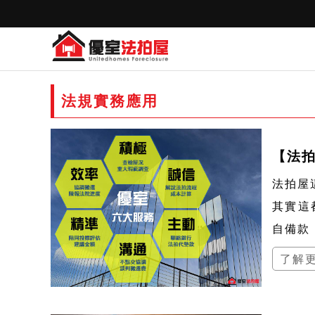
法規實務應用
【法
法拍屋
其實這
自備款
了解