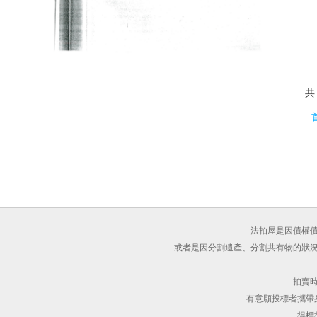
法拍屋是因債權
或者是因分割遺產、分割共有物的狀
拍賣
有意願投標者攜帶
得標