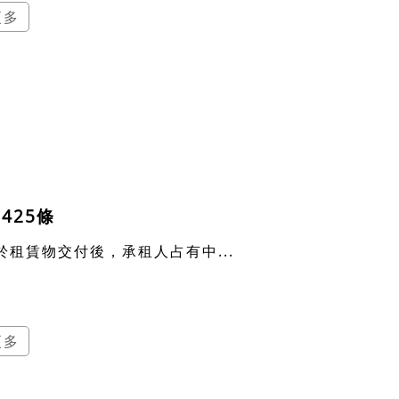
更多
425條
於租賃物交付後，承租人占有中...
更多