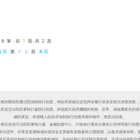
1
共
8 筆
-在
頁
-共 2 頁
首頁
第
1
2
頁
末頁
債務的關係而遭法院強制執行拍賣，例如房屋被設定抵押未履行或者是無法清償債務、
況而送交法院民事執行處執行拍賣。抑或積欠政府機關的稅務、罰單、保險費產生的債
總的來說，依債權人的請求強制執行拍賣房屋的物件，便是法拍屋。
時會在各地方法院民事執行處、金融拍賣中心、行政執行署各分署依公告時間進行拍賣
身分證件、印章及底價兩成的保證金支票都有資格參與公開競標，以最高價者得標，
後可尋求代墊銀行協助繳清剩餘價款。並由代標公司代辦交屋程序，完成法拍屋點交