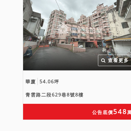
查看更多
華廈
54.06坪
青雲路二段629巷8號8樓
548
公告底價