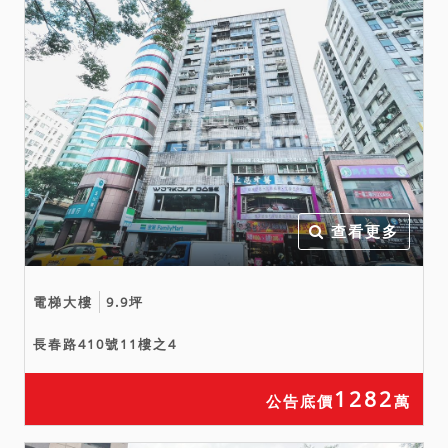
查看更多
電梯大樓
9.9坪
長春路410號11樓之4
1282
公告底價
萬