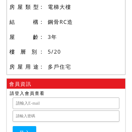
房 屋 類 型
電梯大樓
結 構
鋼骨RC造
屋 齡
3
年
樓 層 別
5
/
20
房 屋 用 途
多戶住宅
會員資訊
請登入會員查看