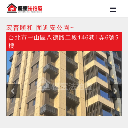
宏普頤和 面進安公園~
台北市中山區八德路二段146巷1弄6號5
樓