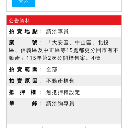
公告資料
拍 賣 地 點
請洽專員
案 號
「大安區、中山區、北投
區、信義區及中正區等15處都更分回市有不
動產」115年第2次公開標售案。4標
拍 賣 範 圍
全部
拍 賣 原 因
不動產標售
抵 押 權
無抵押權設定
筆 錄
請洽詢專員