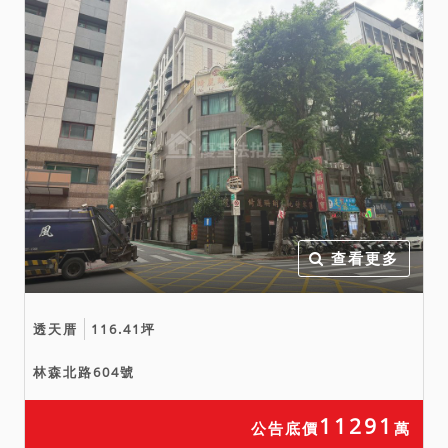
查看更多
透天厝
116.41坪
林森北路604號
11291
公告底價
萬