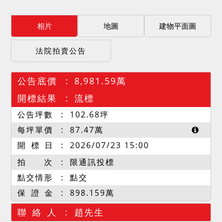
相片
地圖
建物平面圖
法院拍賣公告
公告底價
8,981.59萬
開標結果
流標
公告坪數
102.68
坪
每坪單價
87.47
萬
開 標 日
2026/07/23 15:00
拍 次
限通訊投標
點交情形
點交
保 證 金
898.159萬
聯 絡 人
趙先生