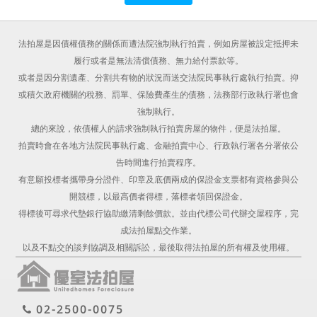
法拍屋是因債權債務的關係而遭法院強制執行拍賣，例如房屋被設定抵押未
履行或者是無法清償債務、無力給付票款等。
或者是因分割遺產、分割共有物的狀況而送交法院民事執行處執行拍賣。抑
或積欠政府機關的稅務、罰單、保險費產生的債務，法務部行政執行署也會
強制執行。
總的來說，依債權人的請求強制執行拍賣房屋的物件，便是法拍屋。
拍賣時會在各地方法院民事執行處、金融拍賣中心、行政執行署各分署依公
告時間進行拍賣程序。
有意願投標者攜帶身分證件、印章及底價兩成的保證金支票都有資格參與公
開競標，以最高價者得標，落標者領回保證金。
得標後可尋求代墊銀行協助繳清剩餘價款。並由代標公司代辦交屋程序，完
成法拍屋點交作業。
以及不點交的談判協調及相關訴訟，最後取得法拍屋的所有權及使用權。
02-2500-0075