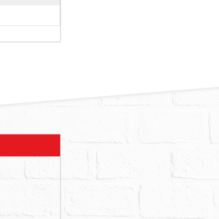
別標價，總價
1、2樓均有
亦以鐵皮搭蓋
定後點交。另
旁車棚用地。
亡等情形」，
現況閒置未使
語。依強制執
查明，不得
為準。如因重
人、債務人、
隆市都市計畫
9地號土地