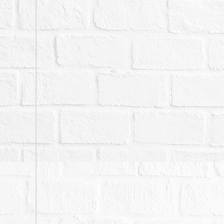
為「道路用地」。
六、本標內暫編2998
定人不能持權利移轉證書
銷拍定；且若該建物經建
與主建物建號內部相通，
備註
一、上開不動產4宗合併
二、拍賣最低價額合計新台
三、保證金新台幣：924,