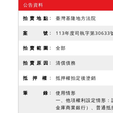
公告資料
拍 賣 地 點
臺灣基隆地方法院
案 號
113年度司執字第3063
拍 賣 範 圍
全部
拍 賣 原 因
清償債務
抵 押 權
抵押權拍定後塗銷
筆 錄
使用情形
一、他項權利設定情形：
金庫商業銀行）、普通抵