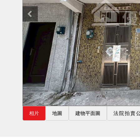
相片
地圖
建物平面圖
法院拍賣