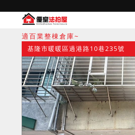
適百業整棟倉庫~
基隆市暖暖區過港路10巷235號