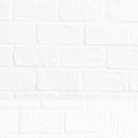
建號建物，係未辦理建築物所有權第一次登記之不動產
辦理所有權移轉登記，亦不得以面積不符，請求減
築主管機關認定為違章建築，拍定人應自行承擔受
且無獨立出口，為抵押權效力所及。
拍賣，請投標人分別出價。
幣：4,619,000元，以總價最高者得標。
000元。