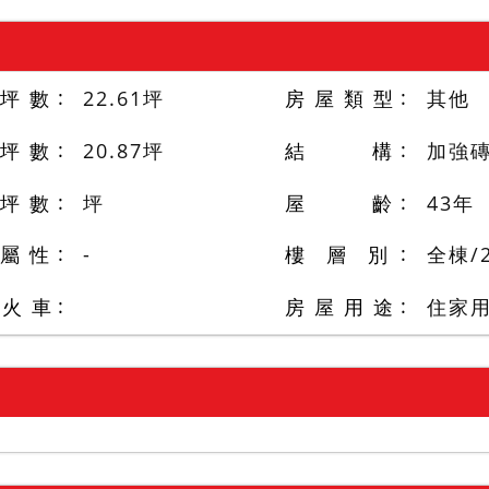
 坪 數
22.61
坪
房 屋 類 型
其他
 坪 數
20.87
坪
結 構
加強
 坪 數
坪
屋 齡
43
年
 屬 性
-
樓 層 別
全棟
/
/火 車
房 屋 用 途
住家