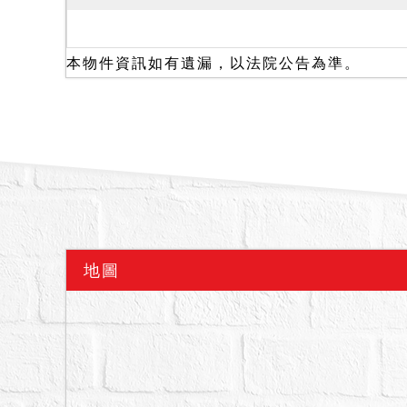
二、本件查封物應分甲、
並應達到底價，以總價最
三、本件標的於民國114
本物件資訊如有遺漏，以法院公告為準。
神明桌。1樓後方以檔土
增建（增建部分為暫編29
據地政人員指界稱：6-9
本件6-3、6-9地號土
四、關於本件標的是否有
在場債務人張志銘表示並
用，惟建物有頂層增建，
行法第69條之規定，拍
地圖
於拍定後主張。
五、本件拍賣土地如經地
測之結果，至土地之面積
拍定人或其他利害關係人
土地使用分區（公共設施用