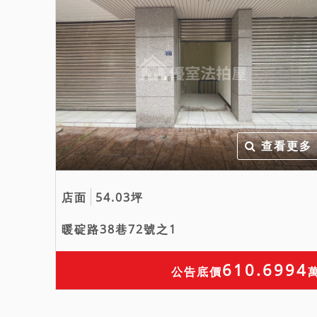
查看更多
店面
54.03坪
暖碇路38巷72號之1
610.6994
公告底價