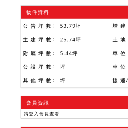
物件資料
公 告 坪 數
53.79
坪
增 建
主 建 坪 數
25.74
坪
土 地
附 屬 坪 數
5.44
坪
車 位
公 設 坪 數
坪
車 位
其 他 坪 數
坪
捷 運
會員資訊
請登入會員查看