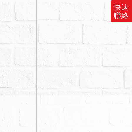
快速
聯絡
，拍定後拍
少價金，或撤
拆除之危險。