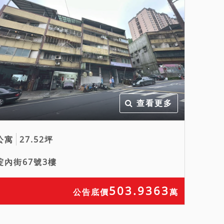
查看更多
公寓
27.52坪
碇內街67號3樓
503.9363
公告底價
萬