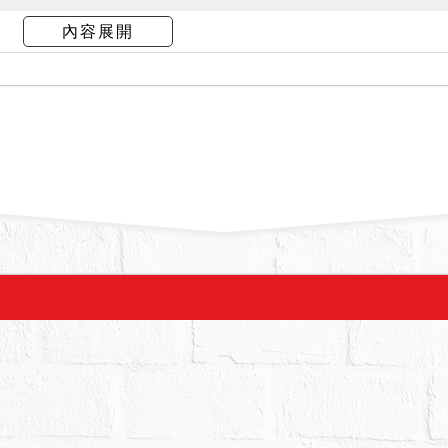
乙、丙標分別拍賣，惟各標內之土地、建物則應分
內容展開
高者得標。
年2月17日查封時，觀之屋內無人居住、堆放雜物，
牆為界，並以鐵皮搭建增建、2樓後方有外推、3樓
98建號建物）。就906建號、2998建號建物，拍
地號土地為門牌號碼基隆市過港路10巷249號房屋
地均係拍賣不動產之應有部分，故於拍定後不點交。
「海沙屋、輻射屋、地震受創、建物內有非自然死
無上開情事。另依鑑價報告略載：經現況勘查目前
作為儲物空間使用，而建物維護與保養狀況普通等
賣物買受人就物之瑕疵無擔保請求權，請應買人自行
政機關實施重測，其面積、位置等應以重測之結果
、位置，或土地現況等語拍賣公告有所不符，債權
均不得以此為由，請求增減價金或撤銷拍定。依基
地）證明書略載：6-3地號土地為「住宅區」、6-