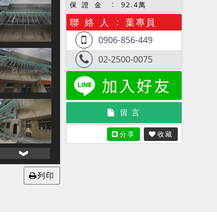
保 證 金
92.4萬
聯 絡 人
葉專員
0906-856-449
02-2500-0075
留 言
分享
收藏
列印