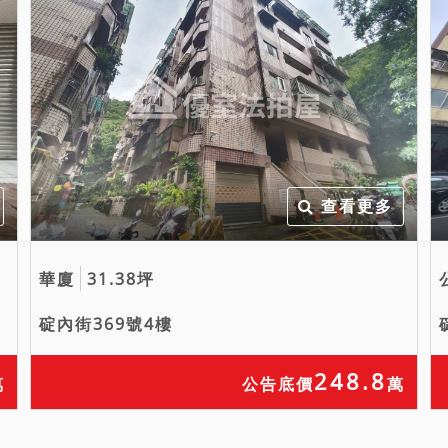
查看更多
華廈
31.38坪
碇內街369號4樓
248.8
萬
公告底價
萬