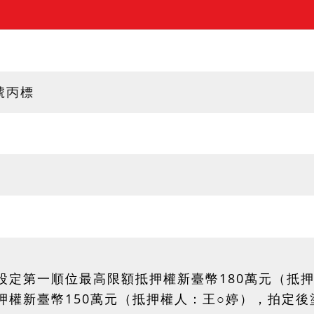
3號丙標
設定第一順位最高限額抵押權新臺幣180萬元（抵
押權新臺幣150萬元（抵押權人：王○婷），拍定後