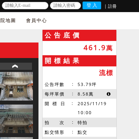
|
註冊
法院地圖
會員中心
公 告 底 價
461.9
萬
開 標 結 果
流標
公告坪數
53.79
坪
每坪單價
8.58
萬
開 標 日
2025/11/19
10:00
拍 次
特拍
點交情形
點交