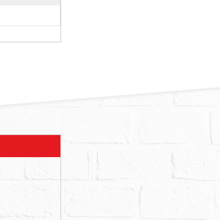
、680、
災受創及建物
月4日北市消
委員會網站所
造之建物，
12月非屬前
第
；經臺北市建
列管之海砂屋
件到院以利發
權，請應買
，共有人有
所有權全部，