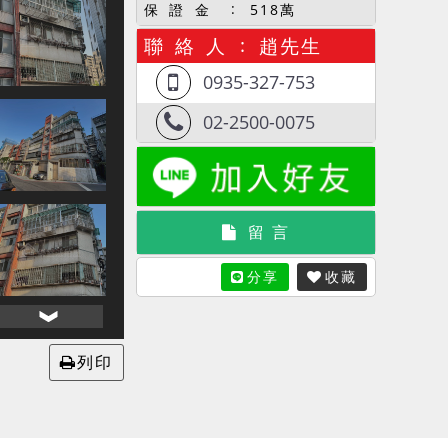
保 證 金
518萬
聯 絡 人
趙先生
0935-327-753
02-2500-0075
留 言
分享
收藏
列印