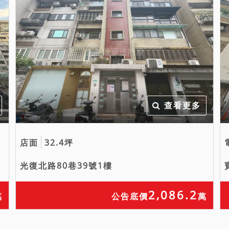
查看更多
店面
32.4坪
光復北路80巷39號1樓
2,086.2
萬
公告底價
萬