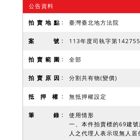
公告資料
拍 賣 地 點
臺灣臺北地方法院
案 號
113年度司執字第14275
拍 賣 範 圍
全部
拍 賣 原 因
分割共有物(變價)
抵 押 權
無抵押權設定
筆 錄
使用情形
一、本件拍賣標的69建
人之代理人表示現無人居