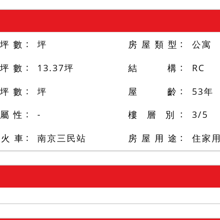
 坪 數
坪
房 屋 類 型
公寓
 坪 數
13.37
坪
結 構
RC
 坪 數
坪
屋 齡
53
年
 屬 性
-
樓 層 別
3
/
5
/火 車
南京三民站
房 屋 用 途
住家