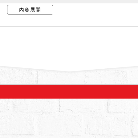
非自然死亡等足以影響交易之特殊情事。標的679
內容展開
使用分區均為第三種住宅區。
管機關查詢有無海砂屋、輻射屋、地震或（或）火
交易之特殊情事，經臺北市政府消防局113年12
8號函覆，自95年至今無發生火災紀錄；經查核能安全
污染建築物(通稱輻射屋)均為民國71年至73年建
年11月至75年1月間，本件建築物完成日期為62年
警察局松山分局113年12月10日北市警松分刑字
覆，經調閱本分局110報案資料，無非自然死亡報案紀錄
5日北市都建使字第1136053505號函覆，非該處
債權人債務人若有影響交易之情事，應檢附相關文
69條之規定，拍賣物買受人就物之瑕疵無擔保請求
後主張。
，依民法第824條第7項規定，除買受人為共有人外
行使優先承買權者，以抽籤定之。本件係拍賣建物