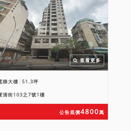
查看更多
電梯大樓
51.3坪
寶清街103之7號1樓
4800
公告底價
萬