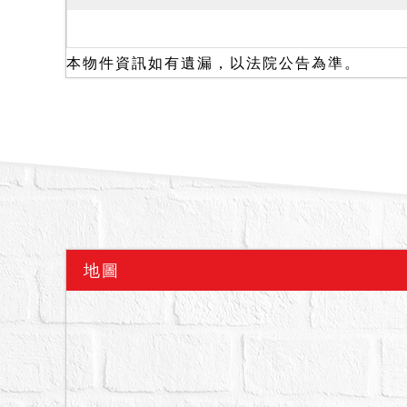
火災受創、漏水及建物內有
681、682地號土地之
二、本件拍賣標的經向主
本物件資訊如有遺漏，以法院公告為準。
內有非自然死亡等足以影響
調字第113303790
公告，所有已發現的放射性
其使用執照核發日期在71
揭公告區間；經臺北市政府
1133022134號函
築管理工程處113年12月
或（或）震損建築物。另
地圖
布公告。依強制執行法第
人自行查明，不得於拍定
三、本係變價分割共有物
優先承買權，有二人以上
故拍定後點交。