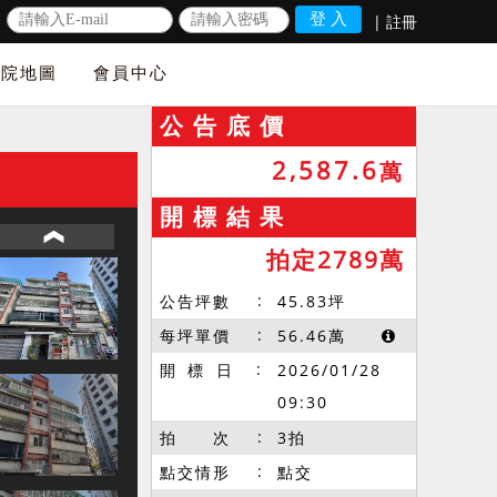
|
註冊
法院地圖
會員中心
公 告 底 價
2,587.6
萬
開 標 結 果
拍定2789萬
公告坪數
45.83
坪
每坪單價
56.46
萬
開 標 日
2026/01/28
09:30
拍 次
3拍
點交情形
點交