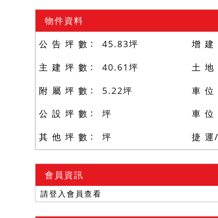
物件資料
公 告 坪 數
45.83
坪
增 建
主 建 坪 數
40.61
坪
土 地
附 屬 坪 數
5.22
坪
車 位
公 設 坪 數
坪
車 位
其 他 坪 數
坪
捷 運
會員資訊
請登入會員查看