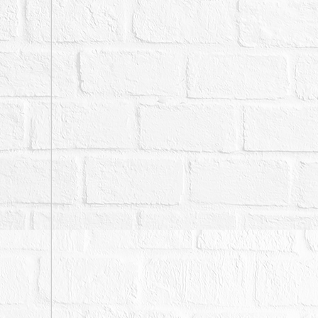
備註
一、上開不動產5宗合併
二、拍賣最低價額合計新台幣
三、保證金新台幣：5,180