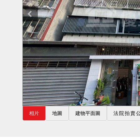
相片
地圖
建物平面圖
法院拍賣