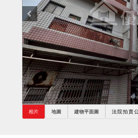
相片
地圖
建物平面圖
法院拍賣