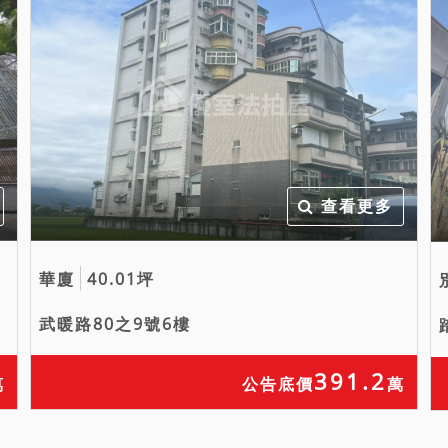
查看更多
華廈
40.01坪
武暖路80之9號6樓
391.2
萬
公告底價
萬