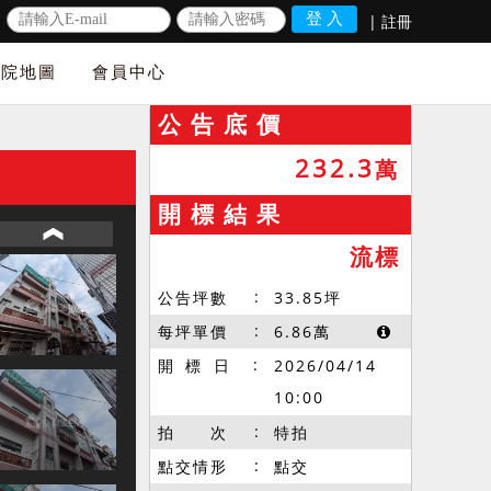
|
註冊
法院地圖
會員中心
公 告 底 價
232.3
萬
開 標 結 果
流標
公告坪數
33.85
坪
每坪單價
6.86
萬
開 標 日
2026/04/14
10:00
拍 次
特拍
點交情形
點交