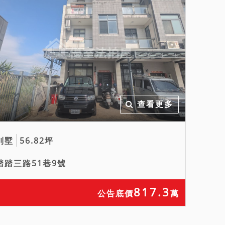
查看更多
別墅
56.82坪
踏踏三路51巷9號
817.3
公告底價
萬