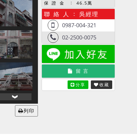
保 證 金
46.5萬
聯 絡 人
吳經理
0987-004-321
02-2500-0075
留 言
分享
收藏
列印