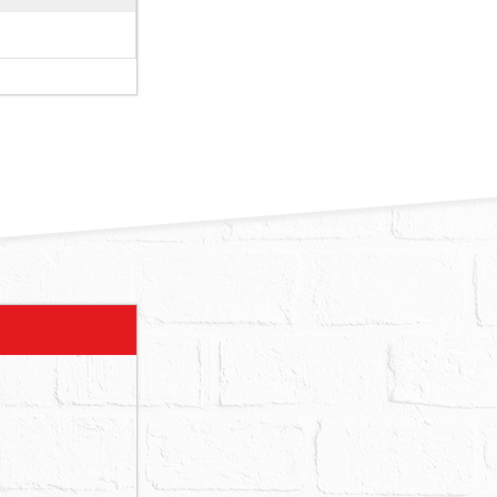
動產，拍定後
減少價金，或
受拆除之危