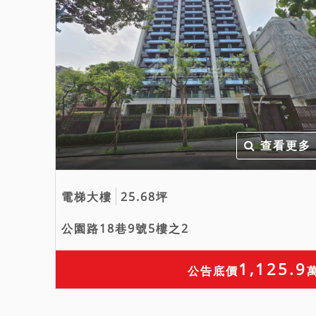
查看更多
電梯大樓
25.68坪
公園路18巷9號5樓之2
1,125.9
公告底價