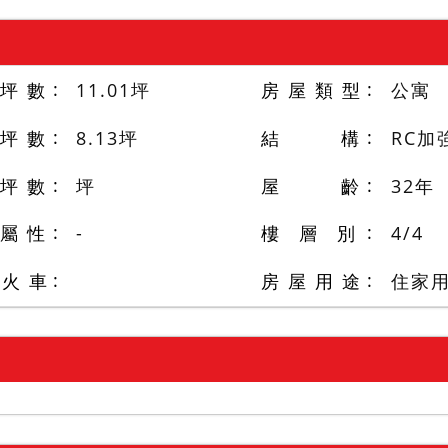
 坪 數
11.01
坪
房 屋 類 型
公寓
 坪 數
8.13
坪
結 構
RC加
 坪 數
坪
屋 齡
32
年
 屬 性
-
樓 層 別
4
/
4
/火 車
房 屋 用 途
住家