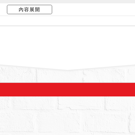
，遺留部分家具用品、屋內有嚴重漏水跡象。
內容展開
銷。
之增建部分，係未辦理建築物所有權第一次登記之不
書辦理所有權移轉登記，亦不得以面積不符，請求
建築主管機關認定為違章建築，拍定人應自行承擔
通，且無獨立出口，為抵押權效力所及。
拍賣，請投標人分別出價。
幣：2,323,000元，以總價最高者得標。
000元。