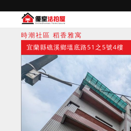
時潮社區 稻香雅寓
宜蘭縣礁溪鄉塭底路51之5號4樓