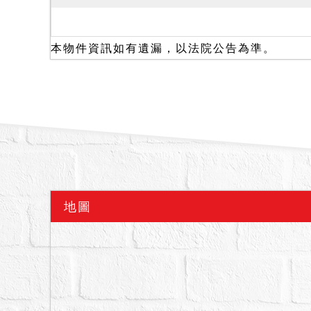
一、本件房屋現況為空屋
二、抵押權登記拍定後塗
三、本件暫編404建號
本物件資訊如有遺漏，以法院公告為準。
拍定人不能持權利移轉證
撤銷拍定；且若該建物經
險。與主建物建號內部相
備註
一、上開不動產3宗合併
二、拍賣最低價額合計新台
三、保證金新台幣：465,
地圖