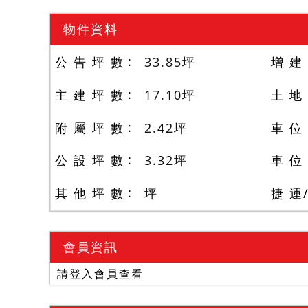
物件資料
公 告 坪 數
33.85
坪
增 建
主 建 坪 數
17.10
坪
土 地
附 屬 坪 數
2.42
坪
車 位
公 設 坪 數
3.32
坪
車 位
其 他 坪 數
坪
捷 運
會員資訊
請登入會員查看