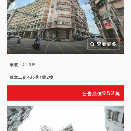
土地使用分區證明書所載，
本件土地為中壢平鎮都市計
畫（民國61年2月26日）之
商業區，惟上開證明書僅供
參考，上開計劃案中土地使
用分區管制之規定及開發限
查看更多
制請應買人自行洽桃園市政
府都市發展局等相關機關詢
華廈
41.2坪
問，俾決定是否應買，拍定
後不得以此為理由請求撤銷
成章二街436巷1號2樓
拍定。
七、本件標的物原所有權人
952
公告底價
萬
或使用人如有積欠工程受益
費及水電、瓦斯或管理費等
費用，應由拍定人自行與相
關單位洽商解決。