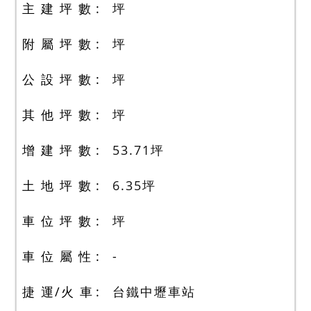
主 建 坪 數
坪
附 屬 坪 數
坪
公 設 坪 數
坪
其 他 坪 數
坪
增 建 坪 數
53.71
坪
土 地 坪 數
6.35
坪
車 位 坪 數
坪
車 位 屬 性
-
捷 運/火 車
台鐵中壢車站