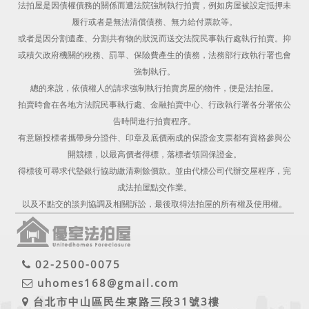
法拍屋是因債權債務的關係而遭法院強制執行拍賣，例如房屋被設定抵押未
履行或者是無法清償債務、無力給付票款等。
或者是因分割遺產、分割共有物的狀況而送交法院民事執行處執行拍賣。抑
或積欠政府機關的稅務、罰單、保險費產生的債務，法務部行政執行署也會
強制執行。
總的來說，依債權人的請求強制執行拍賣房屋的物件，便是法拍屋。
拍賣時會在各地方法院民事執行處、金融拍賣中心、行政執行署各分署依公
告時間進行拍賣程序。
有意願投標者攜帶身分證件、印章及底價兩成的保證金支票都有資格參與公
開競標，以最高價者得標，落標者領回保證金。
得標後可尋求代墊銀行協助繳清剩餘價款。並由代標公司代辦交屋程序，完
成法拍屋點交作業。
以及不點交的談判協調及相關訴訟，最後取得法拍屋的所有權及使用權。
02-2500-0075
uhomes168@gmail.com
台北市中山區民生東路三段31號3樓