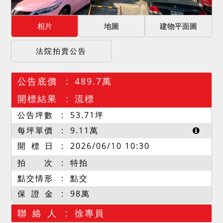
相片
地圖
建物平面圖
法院拍賣公告
公告底價
489.7萬
開標結果
流標
公告坪數
53.71
坪
每坪單價
9.11
萬
開 標 日
2026/06/10 10:30
拍 次
特拍
點交情形
點交
保 證 金
98萬
聯 絡 人
徐專員