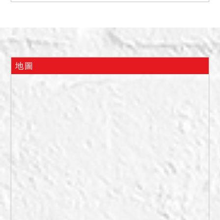
報狀及鑑價報告所載，本建
物由債務人及其家屬自住使
用，1樓擺放機車及木製家
俱、1樓夾層為債務人之家屬
居住，2樓為廚房，4、5樓
地圖
為居住空間，6樓為雜物間。
另本建物部分占用鄰地，惟
占有權源不明，牆面有些許
剝落現象。
備註
一、上開不動產2宗合併拍
賣，請投標人分別出價。
二、拍賣最低價額合計新台
幣：4,897,000元，以總價
最高者得標。