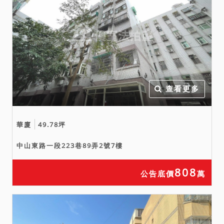
八、拍賣之不動產如於查封
後經地政機關實施重測，其
面積應以重測結果為準。拍
定後債權人、債務人、拍定
人或其他利害關係人均不得
以面積增減請求增減價金或
聲請撤銷拍賣。
查看更多
九、本院業將查詢所得之資
訊揭露於拍賣公告之上，惟
鑑於司法資源有限，且都市
華廈
49.78坪
計畫之劃定或是否有辦理徵
中山東路一段223巷89弄2號7樓
收及協議價購等事，可能伴
隨社會經濟情事而迭有異
808
公告底價
萬
動，應買人於投標前自應向
相關主管機關查詢有無使用
上或取得上限制之情事，於
綜合考量相關風險後再行投