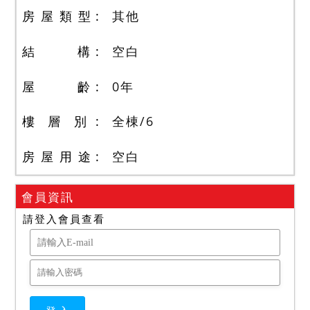
房 屋 類 型
其他
結 構
空白
屋 齡
0
年
樓 層 別
全棟
/
6
房 屋 用 途
空白
會員資訊
請登入會員查看