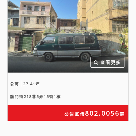
標或應買。拍定後均不得以
此為由聲請減少價金或聲請
撤銷拍定。
十、網路公告及刊登於新聞
紙之公告內容如與本院公告
欄張貼之公告內容不符時，
一律以本院公告欄張貼之拍
賣公告內容為準。
查看更多
公寓
27.41坪
龍門街218巷5弄15號1樓
802.0056
公告底價
萬