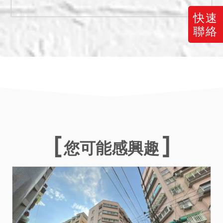
三、保證金新台幣：
快速
980,000元。
聯絡
四、本件土地領有桃園市政
府核發(50)府建土執照字第
093號建造執照，另本建物
係未辦保存登記之建物，拍
定後，拍定人就此部分增建
物無法逕持本院核發之權利
移轉證書辦理所有權登記，
且應負被拆除之之危險，不
得異議；又本件拍賣以建物
您可能感興趣
現況拍賣，當事人及拍定人
均不得以面積不符，請求增
減價金，請應買人注意。
五、本件不動產有抵押權設
定，拍定後全部塗銷。
六、依桃園市政府都市計畫