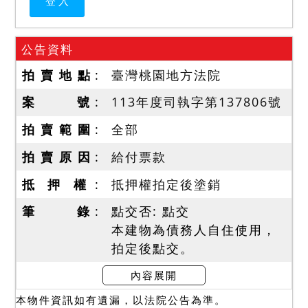
公告資料
拍 賣 地 點
臺灣桃園地方法院
案 號
113年度司執字第137806號
拍 賣 範 圍
全部
拍 賣 原 因
給付票款
抵 押 權
抵押權拍定後塗銷
筆 錄
點交否: 點交
本建物為債務人自住使用，
拍定後點交。
內容展開
使用情形
本物件資訊如有遺漏，以法院公告為準。
據本院查封筆錄及債權人陳