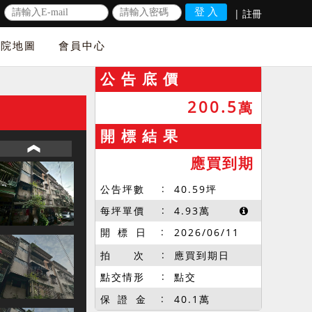
|
註冊
法院地圖
會員中心
公 告 底 價
200.5
萬
開 標 結 果
應買到期
公告坪數
40.59
坪
每坪單價
4.93
萬
開 標 日
2026/06/11
拍 次
應買到期日
點交情形
點交
保 證 金
40.1萬