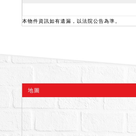
（經地政人員編為８７０
依據民國１１４年１０月
新城』。勘估之標的土地
本物件資訊如有遺漏，以法院公告為準。
造４層及增建第５層。屋
朽掉落。建物保養維護情
自然死亡之資訊。初步認
尺。附近有八堵國小。」
關於系封建物有無足以影
屋、輻射屋、因地震受創
（應買、承受）人於投標
當地鄰里長、鄰居、派出
地圖
以影響交易之情事，應於
備註
一、上開不動產５宗合併
二、應買價額合計新台幣：
三、保證金新台幣：４０