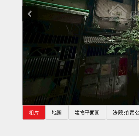
相片
地圖
建物平面圖
法院拍賣