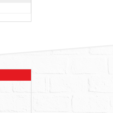
名稱為『莒光
式鋼筋混凝土
做天花板已腐
查得標的有非
寬度約７公
情事、海砂
所載。惟投標
行向債權人、
系封建物有足