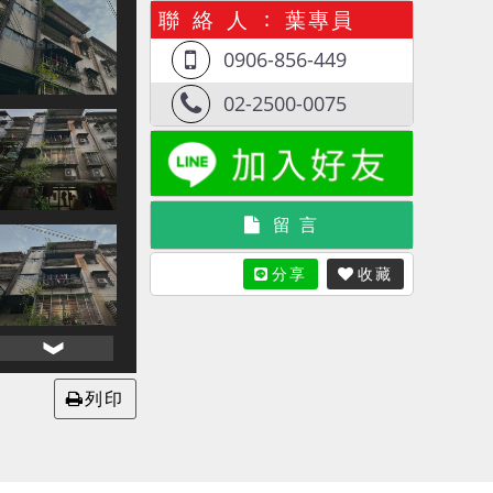
聯 絡 人
葉專員
0906-856-449
02-2500-0075
留 言
分享
收藏
列印