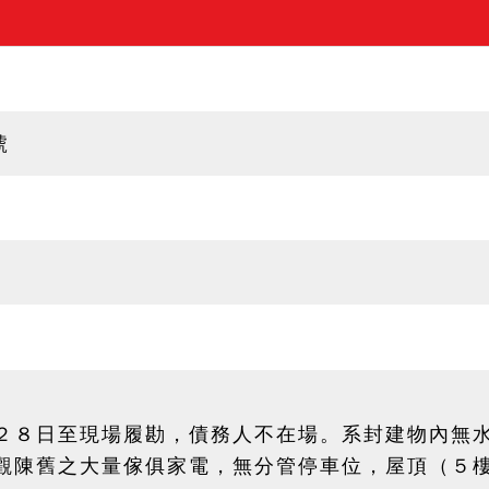
號
２８日至現場履勘，債務人不在場。系封建物內無
觀陳舊之大量傢俱家電，無分管停車位，屋頂（５