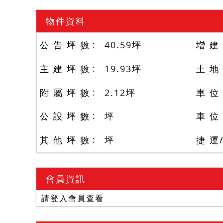
物件資料
公 告 坪 數
40.59
坪
增 建
主 建 坪 數
19.93
坪
土 地
附 屬 坪 數
2.12
坪
車 位
公 設 坪 數
坪
車 位
其 他 坪 數
坪
捷 運
會員資訊
請登入會員查看