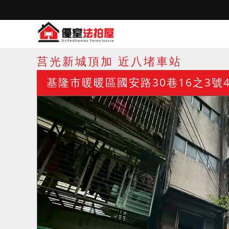
莒光新城頂加 近八堵車站
基隆市暖暖區國安路30巷16之3號