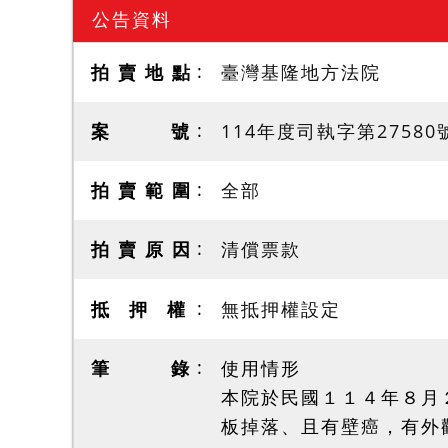
公告資料
拍 賣 地 點
臺灣基隆地方法院
案 號
114年度司執字第27580
拍 賣 範 圍
全部
拍 賣 原 因
清償票款
抵 押 權
無抵押權設定
筆 錄
使用情形
本院於民國１１４年８月
板掉落、且有壁癌，有外