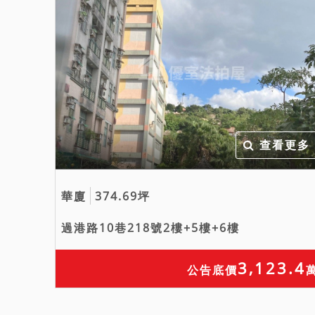
查看更多
華廈
374.69坪
過港路10巷218號2樓+5樓+6樓
3,123.4
公告底價