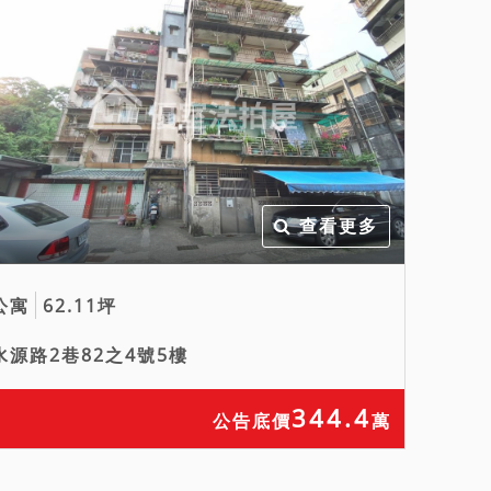
查看更多
公寓
62.11坪
水源路2巷82之4號5樓
344.4
公告底價
萬