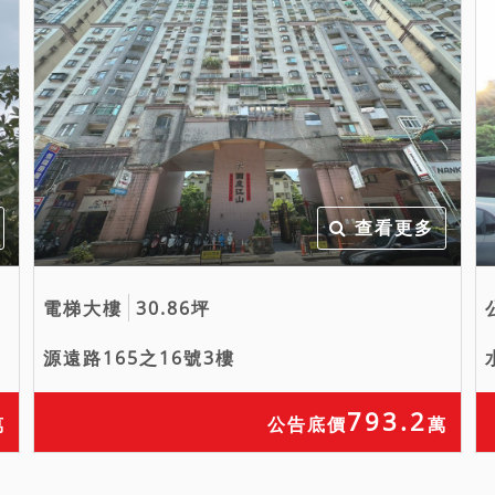
查看更多
電梯大樓
30.86坪
源遠路165之16號3樓
793.2
萬
公告底價
萬