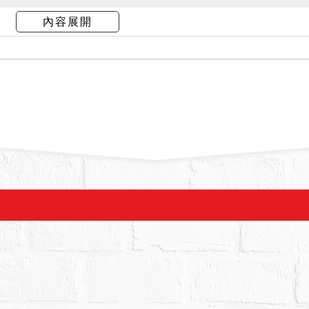
臨建號），無水無電，由公共樓梯進出。
內容展開
提出到院之估價報告稱：「勘估標的建物所在社區
屬住宅區、兒童遊樂場用地及保護區。建物為本國
齡約４３年１個月。屋內潮濕有滲漏水。客廳內木
況差。未發現有混凝土剝落或鋼筋裸露之情況；未
定非海砂屋、凶宅及輻射屋。勘估標的所臨街巷道
等語。
響交易之特殊情事（例如：建物內前有非自然死亡
、因火災受損、嚴重漏水、或其他情形），已如上
（應買、承受）前，務請★親至現場再行查明（自
所進一步探詢）後，慎重考慮是否應買。又倘查得
拍賣前儘速陳報本院。拍定後點交３２３建號。
公告應買。
２,００５,０００元。
１,０００元。