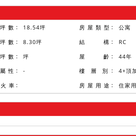
 坪 數
18.54
坪
房 屋 類 型
公寓
 坪 數
8.30
坪
結 構
RC
 坪 數
坪
屋 齡
44
年
 屬 性
-
樓 層 別
4+頂
/火 車
房 屋 用 途
住家