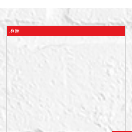
依現況點交。另屋內之動產
非在本件拍賣標的之範圍，
拍定後應返還予動產所有權
人，如無人接受返還時，應
地圖
將動產暫付拍定人保管，以
為後續之遺留物處理程序，
請應買人自行注意。
三、本院已盡量將調查所得
之輻射屋、海砂屋、地震受
創、嚴重漏水、火災受損、
建物內有非自然死亡或其他
足已影響交易之特殊情事等
項，尚未發現有上開影響交
易價格之情形，惟難保證絕
無上情，此部分應請投標人
斟酌並自行查明注意，於