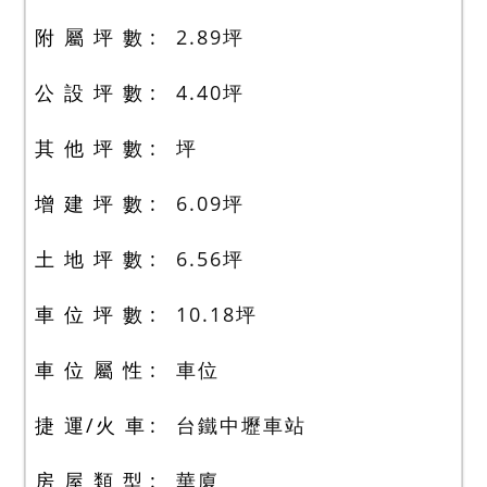
附 屬 坪 數
2.89
坪
公 設 坪 數
4.40
坪
其 他 坪 數
坪
增 建 坪 數
6.09
坪
土 地 坪 數
6.56
坪
車 位 坪 數
10.18
坪
車 位 屬 性
車位
捷 運/火 車
台鐵中壢車站
房 屋 類 型
華廈