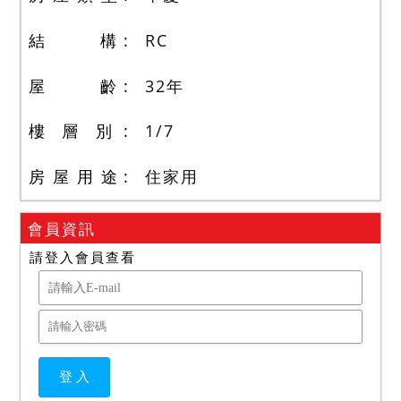
結 構
RC
屋 齡
32
年
樓 層 別
1
/
7
房 屋 用 途
住家用
會員資訊
請登入會員查看