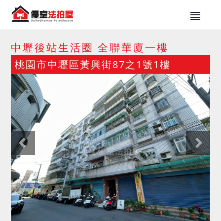
中壢後站生活圈 全聯華廈一樓
桃園市中壢區黃興街87之1號1樓