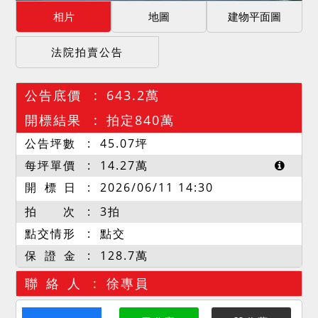
相片
地圖
建物平面圖
法院拍賣公告
公告底價
643.2萬
開標結果
拍定840萬
公告坪數
45.07
坪
每坪單價
14.27
萬
開 標 日
2026/06/11 14:30
拍 次
3拍
點交情形
點交
保 證 金
128.7萬
聯 絡 人
徐專員