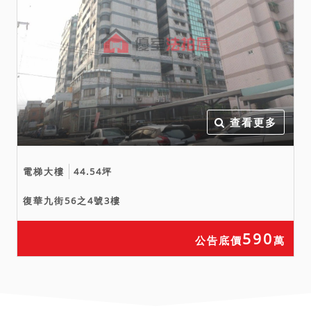
查看更多
電梯大樓
44.54坪
復華九街56之4號3樓
590
公告底價
萬