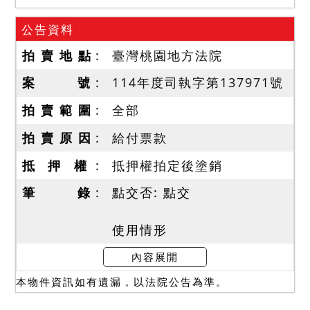
公告資料
拍 賣 地 點
臺灣桃園地方法院
案 號
114年度司執字第137971號
拍 賣 範 圍
全部
拍 賣 原 因
給付票款
抵 押 權
抵押權拍定後塗銷
筆 錄
點交否: 點交
使用情形
一、本件拍賣標的於114年
內容展開
12月16日現場查封時，債權
本物件資訊如有遺漏，以法院公告為準。
人同債務人導往現場。
二、本件建物之部分拍定後