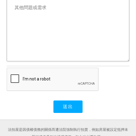
法拍屋是因債權債務的關係而遭法院強制執行拍賣，例如房屋被設定抵押未