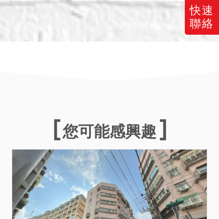
「應買前」或「投標前」應
快速
自行再向鄰里機關查訪探
聯絡
詢，於綜合考量相關風險後
再行投標或應買。拍定後均
不得以此為由聲請減少價金
或聲請撤銷拍定。
備註
一、上開不動產3宗合併拍
賣，請投標人分別出價。
您可能感興趣
二、拍賣最低價額合計新台
幣：6,432,000元，以總價
最高者得標。
三、保證金新台幣：
1,287,000元。
四、本件不動產有抵押權設
定，拍定後全部塗銷。