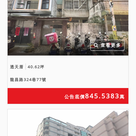
查看更多
透天厝
40.62坪
龍昌路324巷77號
845.5383
公告底價
萬