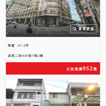
查看更多
華廈
41.2坪
成章二街436巷1號2樓
952
公告底價
萬