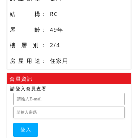
結 構
RC
屋 齡
49
年
樓 層 別
2
/
4
房 屋 用 途
住家用
會員資訊
請登入會員查看