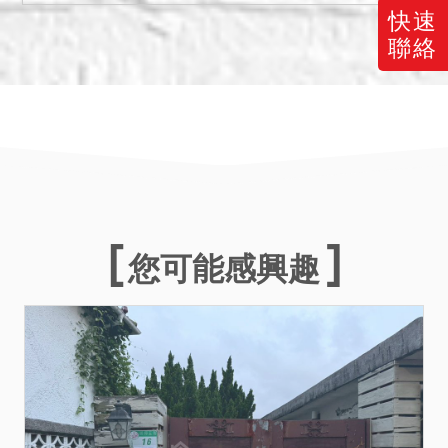
共有人外，依民法第830條
快速
準用第824條第7項規定，公
聯絡
同共有人有優先承買權，有
二人以上願優先承買者，以
抽籤定之。
五、無抵押權登記。
六、投標人應自行查明債務
人有無積欠管理費，並注意
拍定後民法第826條之1第3
項規定之適用問題。
您可能感興趣
七、投標日期：中華民國
115年6月11日第2次拍賣。
（下午2時30分開始投標，3
時開標。）