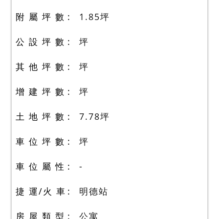
附 屬 坪 數
1.85
坪
公 設 坪 數
坪
其 他 坪 數
坪
增 建 坪 數
坪
土 地 坪 數
7.78
坪
車 位 坪 數
坪
車 位 屬 性
-
捷 運/火 車
明德站
房 屋 類 型
公寓