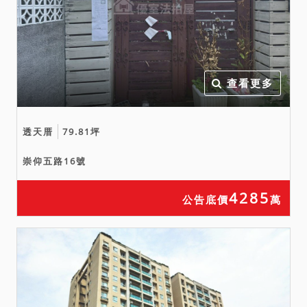
查看更多
透天厝
79.81坪
崇仰五路16號
4285
公告底價
萬