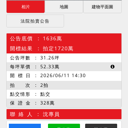
相片
地圖
建物平面圖
法院拍賣公告
公告底價
1636萬
開標結果
拍定1720萬
公告坪數
31.26
坪
每坪單價
52.33
萬
開 標 日
2026/06/11 14:30
拍 次
2拍
點交情形
點交
保 證 金
328萬
聯 絡 人
沈專員