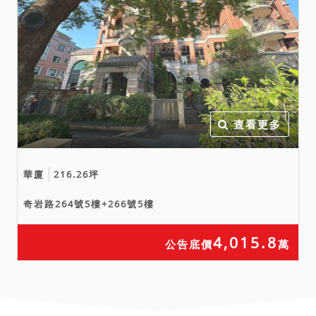
查看更多
華廈
216.26坪
奇岩路264號5樓+266號5樓
4,015.8
公告底價
萬