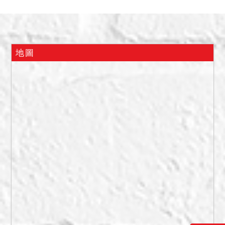
如何，仍請應買人自行查明
注意。
備註
地圖
一、以上不動產採分別標
價，合併拍賣方式拍賣，請
投標人分別出價，以總價最
高者得標。
二、拍賣最低價額合計新台
幣：16,360,000元。
三、保證金新台幣：
3,280,000元。
四、本件係變價分割遺產執
行事件，債權人及債務人
（即各共有人）均得參加應
買；且拍定後，除拍定人為