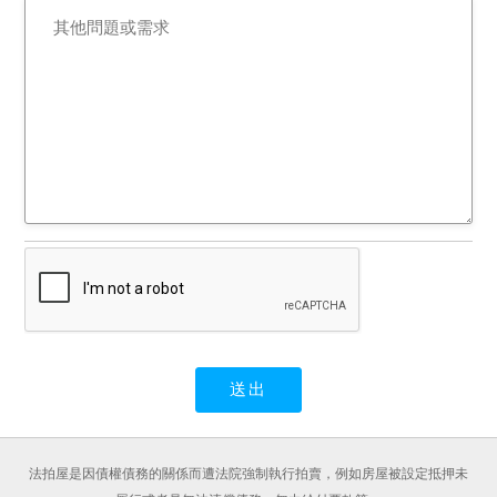
法拍屋是因債權債務的關係而遭法院強制執行拍賣，例如房屋被設定抵押未