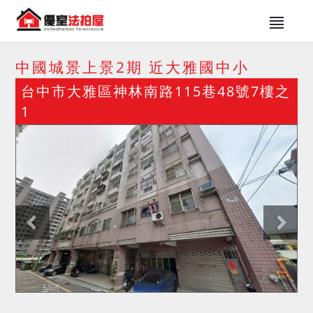
中國城景上景2期 近大雅國中小
台中市大雅區神林南路115巷48號7樓之
1