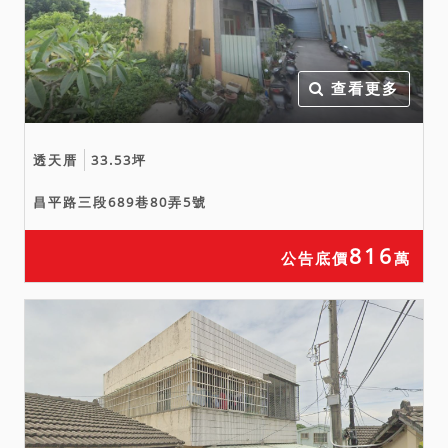
區證明書所示，本件土地為
第2種住宅區。
七、依臺中市雅潭地政事務
所函所示，本件1072-22地
查看更多
號土地經數化地籍圖計算面
積為585.17平方公尺，與登
記簿不符，請應買人注意，
透天厝
33.53坪
相關風險請自行負擔。
昌平路三段689巷80弄5號
816
公告底價
萬