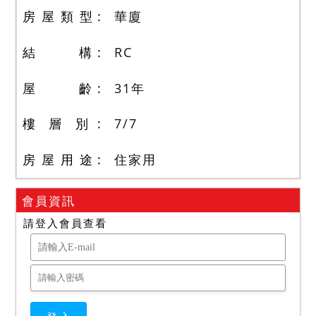
房 屋 類 型
華廈
結 構
RC
屋 齡
31
年
樓 層 別
7
/
7
房 屋 用 途
住家用
會員資訊
請登入會員查看