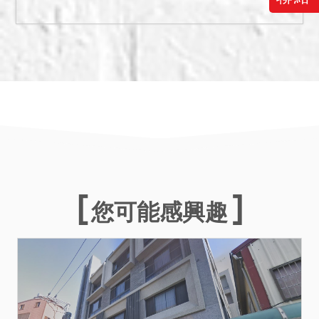
維護狀況普通。
三、本件執行標的有建物，
法院已盡量將調查所得之輻
射屋、海砂屋、地震受創、
嚴重漏水、火災受損、建物
內有非自然死亡或其他足以
影響交易之特殊情事等項，
於使用情形欄載明，如使用
情形欄未特別載明，即表示
經法院以現場調查等方式予
以調查後，尚未發現有上開
您可能感興趣
影響交易價格之情形。惟鑑
於司法資源有限，縱經法院
以通常方式予以調查，仍難
保證絕無上情，此部分請投
標人斟酌，自行查明注意，
拍定後均不得以此為由聲請