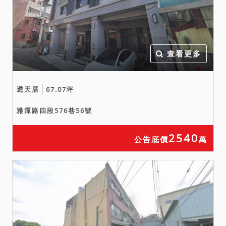
減少價金或聲請撤銷拍定。
備註
一、上開不動產2宗合併拍
賣，請投標人分別出價。
查看更多
二、拍賣最低價額合計新台
幣：7,360,000元，以總價
最高者得標。
透天厝
67.07坪
三、保證金新台幣：
雅潭路四段576巷56號
2,208,000元。
四、本件不動產有抵押權設
2540
公告底價
萬
定，拍定後均塗銷。
五、本件拍賣以建物現況拍
賣，當事人及拍定人均不得
以面積不符，請求增減價
金。
六、依都市計畫土地使用分