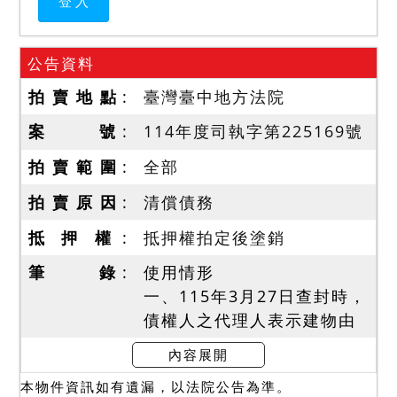
公告資料
拍 賣 地 點
臺灣臺中地方法院
案 號
114年度司執字第225169號
拍 賣 範 圍
全部
拍 賣 原 因
清償債務
抵 押 權
抵押權拍定後塗銷
筆 錄
使用情形
一、115年3月27日查封時，
債權人之代理人表示建物由
債務人之女兒居住，債務人
內容展開
之女兒稱建物無輻射屋、海
本物件資訊如有遺漏，以法院公告為準。
砂屋、地震受創、嚴重漏