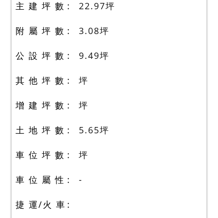
主 建 坪 數
22.97
坪
附 屬 坪 數
3.08
坪
公 設 坪 數
9.49
坪
其 他 坪 數
坪
增 建 坪 數
坪
土 地 坪 數
5.65
坪
車 位 坪 數
坪
車 位 屬 性
-
捷 運/火 車