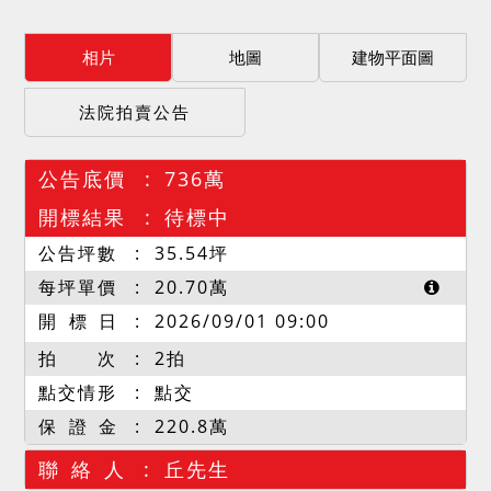
相片
地圖
建物平面圖
法院拍賣公告
公告底價
736萬
開標結果
待標中
公告坪數
35.54
坪
每坪單價
20.70
萬
開 標 日
2026/09/01 09:00
拍 次
2拍
點交情形
點交
保 證 金
220.8萬
聯 絡 人
丘先生