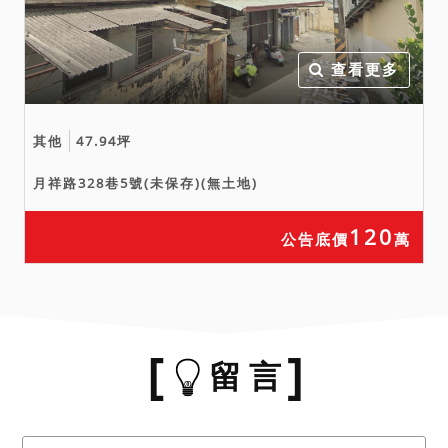
查看更多
其他
47.94坪
月祥路328巷5號(未保存)(無土地)
120
公告底價
萬
留 言