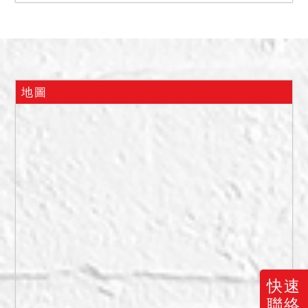
水、火災受損、建物內有非
自然死亡或其他足以影響交
易之特殊情事等項。債務人
於109年8月30日出境，戶政
事務所已為遷出登記，惟債
地圖
權人陳報債務人有簽立同意
書切結「供擔保之不動產絕
無出租或被第三人占有情
事」，債權人主張債務人之
女兒為債務人之占有輔助
人，故本件不動產拍定後點
交。
二、依鑑價報告所示，本件
不動產為華廈，社區名為
「景上景二期」，有設置管
快速
理室，依現場觀察社區建物
聯絡