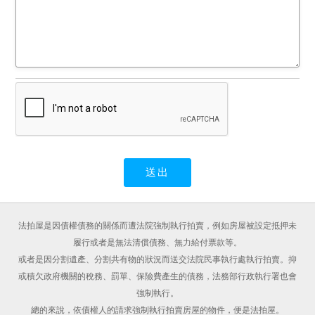
法拍屋是因債權債務的關係而遭法院強制執行拍賣，例如房屋被設定抵押未
履行或者是無法清償債務、無力給付票款等。
或者是因分割遺產、分割共有物的狀況而送交法院民事執行處執行拍賣。抑
或積欠政府機關的稅務、罰單、保險費產生的債務，法務部行政執行署也會
強制執行。
總的來說，依債權人的請求強制執行拍賣房屋的物件，便是法拍屋。