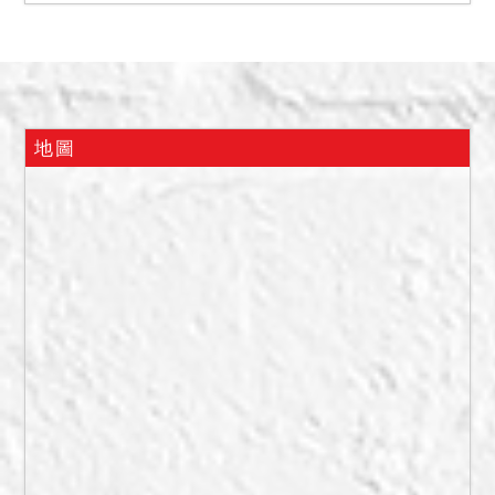
屋（稅籍登記資料為洪圳路
1188-1號自編編號10），經
地政人員測量後暫編為546
建號。嗣據債權人陳報931
地號（非本件拍賣標的）上
地圖
有8間鐵皮屋，由債權人指封
債務人之鐵皮屋，經詢問鄰
居，鄰居稱債務人之前居住
於此鐵皮屋內，但未看到有
人出入，本次未進入屋內測
量。另據931地號土地所有
權人謝先生陳報債務人係於
104年7月1日向土地所有權
人謝先生承租土地後搭蓋鐵
皮屋使用。據鑑價報告所
載，暫編546建號位於死巷