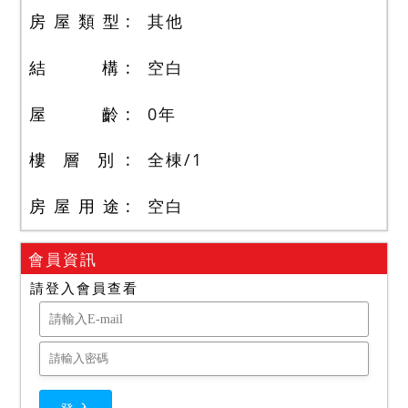
房 屋 類 型
其他
結 構
空白
屋 齡
0
年
樓 層 別
全棟
/
1
房 屋 用 途
空白
會員資訊
請登入會員查看