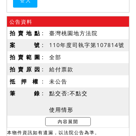
公告資料
拍 賣 地 點
臺灣桃園地方法院
案 號
110年度司執字第107814號
拍 賣 範 圍
全部
拍 賣 原 因
給付票款
抵 押 權
未公告
筆 錄
點交否:不點交
使用情形
一、本院於民國111年2月21
內容展開
日至現場查封，債務人不在
本物件資訊如有遺漏，以法院公告為準。
場，由債權人指封灰色鐵皮