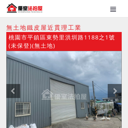
無土地鐵皮屋近貫理工業
桃園市平鎮區東勢里洪圳路1188之1號
(未保登)(無土地)