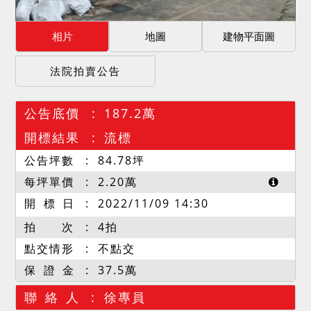
相片
地圖
建物平面圖
法院拍賣公告
公告底價
187.2萬
開標結果
流標
公告坪數
84.78
坪
每坪單價
2.20
萬
開 標 日
2022/11/09 14:30
拍 次
4拍
點交情形
不點交
保 證 金
37.5萬
聯 絡 人
徐專員