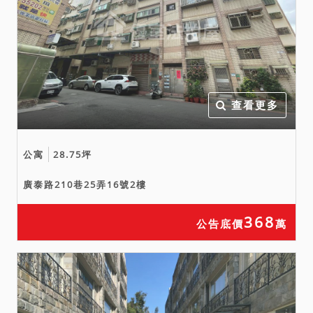
認優先承買權不存在訴訟，
請應買人注意。如依法准由
有優先承買權人承買時，拍
定人所繳保證金無息退還。
本件執行標的建物暫編546
查看更多
建號，係未辦第一次所有權
登記之增建物，以下情形請
公寓
28.75坪
應買人特別注意，於應買前
應綜合考量相關風險：（1）
廣泰路210巷25弄16號2樓
拍定人就暫編546建號無法
逕持本院核發之權利移轉證
368
公告底價
萬
書辦理所有權登記，且應負
被拆除之危險。（2）又此增
建物之面積係依地政機關現
場測量所得，實際面積、是