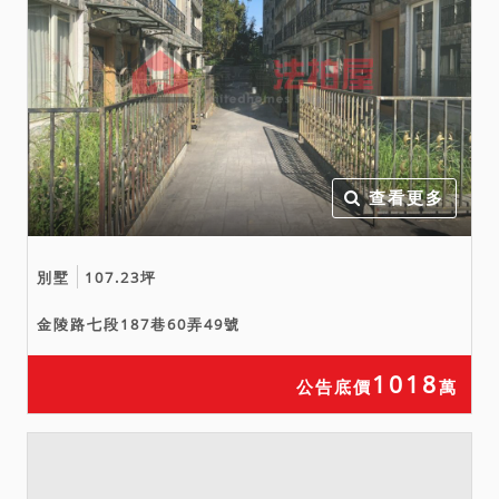
否占用鄰地等事，仍應以現
場狀況為準，拍定人不得以
其面積不符或遭鄰地所有權
人主張權利而請求撤銷拍
定。
查看更多
別墅
107.23坪
金陵路七段187巷60弄49號
1018
公告底價
萬