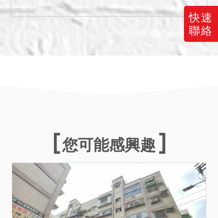
子內。暫編546建號使用情
快速
形不明，拍定後不點交。
聯絡
暫編546建號係坐落931地
號，931地號非債務人所
有，亦非在本件拍賣範圍之
內，拍定後拍定人應自行與
土地所有權人洽商相關事
宜。又931地號土地所有權
人已提出租約主張債務人向
其承租土地建築房屋，故拍
您可能感興趣
定後若931土地所有權人依
土地法第104條第1項前段、
民法第426條之2第1項主張
優先承買權，而拍定人對土
地所有權人之優先承買權存
有爭執，應由拍定人提起確