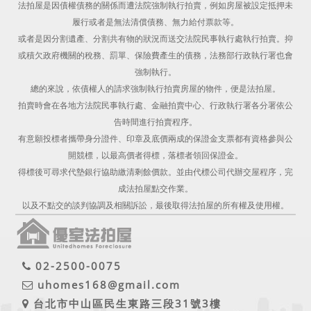
法拍屋是因債權債務的關係而遭法院強制執行拍賣，例如房屋被設定抵押未
履行或者是無法清償債務、無力給付票款等。
或者是因分割遺產、分割共有物的狀況而送交法院民事執行處執行拍賣。抑
或積欠政府機關的稅務、罰單、保險費產生的債務，法務部行政執行署也會
強制執行。
總的來說，依債權人的請求強制執行拍賣房屋的物件，便是法拍屋。
拍賣時會在各地方法院民事執行處、金融拍賣中心、行政執行署各分署依公
告時間進行拍賣程序。
有意願投標者攜帶身分證件、印章及底價兩成的保證金支票都有資格參與公
開競標，以最高價者得標，落標者領回保證金。
得標後可尋求代墊銀行協助繳清剩餘價款。並由代標公司代辦交屋程序，完
成法拍屋點交作業。
以及不點交的談判協調及相關訴訟，最後取得法拍屋的所有權及使用權。
02-2500-0075
uhomes168@gmail.com
台北市中山區民生東路三段31號3樓