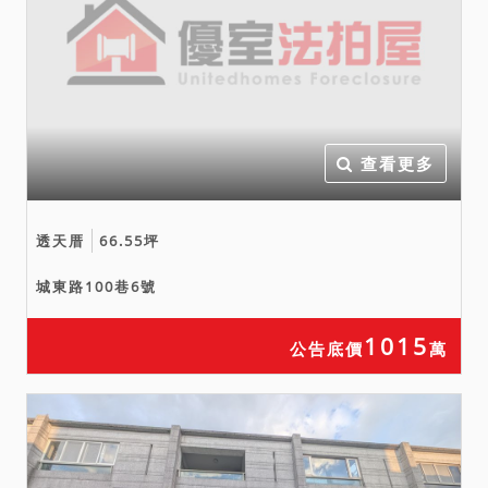
查看更多
透天厝
66.55坪
城東路100巷6號
1015
公告底價
萬