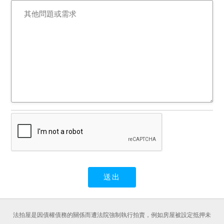
法拍屋是因債權債務的關係而遭法院強制執行拍賣，例如房屋被設定抵押未