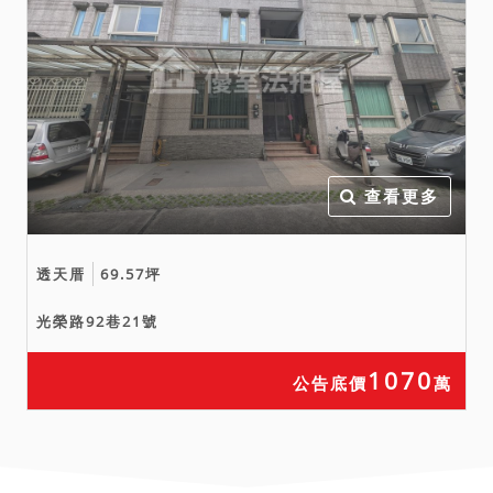
查看更多
透天厝
69.57坪
光榮路92巷21號
1070
公告底價
萬