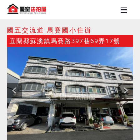
國五交流道 馬賽國小住辦
宜蘭縣蘇澳鎮馬賽路397巷69弄17號