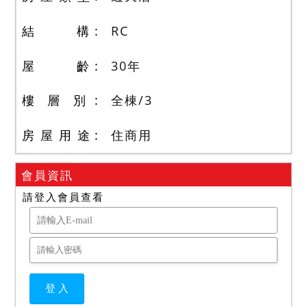
結 構
RC
屋 齡
30
年
樓 層 別
全棟
/
3
房 屋 用 途
住商用
會員資訊
請登入會員查看