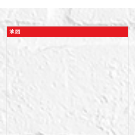
後拍定人不能持權利移轉證
書辦理所有權移轉登記，亦
不得以面積不符，請求減少
價金，或撤銷拍定，拍定人
地圖
應自行承擔受拆除之危險。
備註
一、上開不動產3宗合併拍
賣，請投標人分別出價。
二、拍賣最低價額合計新台
幣：4,921,000元，以總價
最高者得標。
三、保證金新台幣：
985,000元。抵押權拍定後
均塗銷。