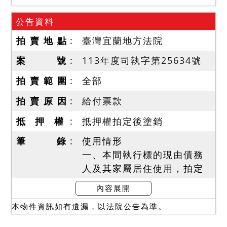
公告資料
拍 賣 地 點
臺灣宜蘭地方法院
案 號
113年度司執字第25634號
拍 賣 範 圍
全部
拍 賣 原 因
給付票款
抵 押 權
抵押權拍定後塗銷
筆 錄
使用情形
一、本間執行標的現由債務
人及其家屬居住使用，拍定
後依現況點交。
內容展開
二、本件暫編781號之建
本物件資訊如有遺漏，以法院公告為準。
物，係未辦理建築物所有權
第一次登記之不動產，拍定