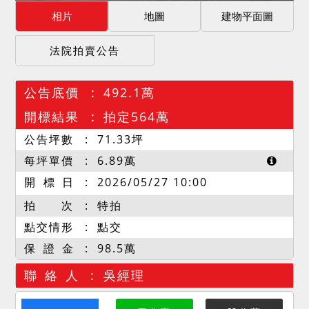
相片
地圖
建物平面圖
法院拍賣公告
公告底價
492.1萬
開標結果
拍定564萬
公告坪數
71.33
坪
每坪單價
6.89
萬
開 標 日
2026/05/27 10:00
拍 次
特拍
點交情形
點交
保 證 金
98.5萬
聯 絡 人
吳經理