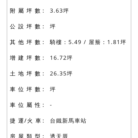
附 屬 坪 數
3.63
坪
公 設 坪 數
坪
其 他 坪 數
騎樓：5.49 / 屋簷：1.81
坪
增 建 坪 數
16.72
坪
土 地 坪 數
26.35
坪
車 位 坪 數
坪
車 位 屬 性
-
捷 運/火 車
台鐵新馬車站
房 屋 類 型
透天厝