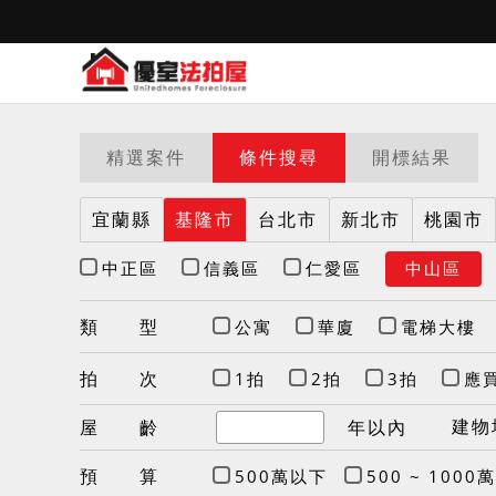
精選案件
條件搜尋
開標結果
宜蘭縣
基隆市
台北市
新北市
桃園市
中正區
信義區
仁愛區
中山區
類 型
公寓
華廈
電梯大樓
拍 次
1拍
2拍
3拍
應
建物
屋 齡
年以內
預 算
500萬以下
500 ~ 1000萬