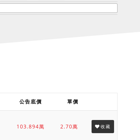
公告底價
單價
103.894萬
2.70萬
收藏