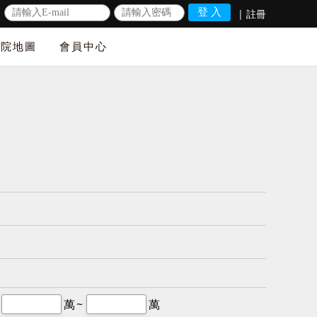
|
註冊
法院地圖
會員中心
萬~
萬