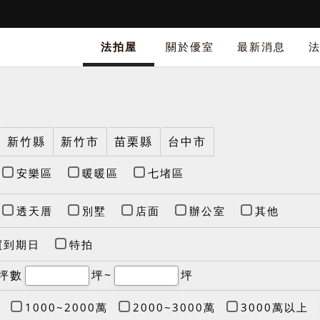
法拍屋
關於優室
最新消息
新竹縣
新竹市
苗栗縣
台中市
安樂區
暖暖區
七堵區
透天厝
別墅
店面
辦公室
其他
買到期日
特拍
坪數
坪~
坪
1000~2000萬
2000~3000萬
3000萬以上