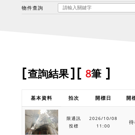
物件查詢
查詢結果
8
筆
基本資料
拍次
開標日
開
限通訊
2026/10/08
待
投標
11:00