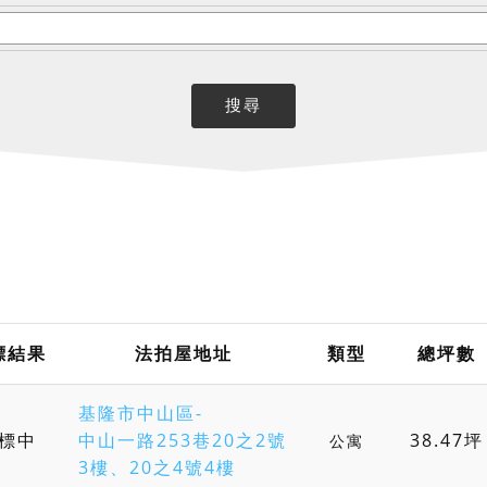
標結果
法拍屋地址
類型
總坪數
基隆市中山區-
標中
中山一路253巷20之2號
38.47坪
公寓
3樓、20之4號4樓