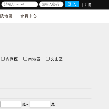
|
註冊
法院地圖
會員中心
內湖區
南港區
文山區
萬~
萬