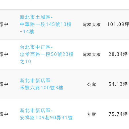
新北市土城區-
標中
中華路一段145號13樓
101.09
電梯大樓
+14樓
台北市中正區-
標中
忠孝西路一段50號23樓
28.34坪
電梯大樓
之10
新北市新店區-
標中
54.13坪
公寓
禾豐六路100號3樓
新北市新店區-
標中
75.74坪
別墅
安祥路109巷90弄31號