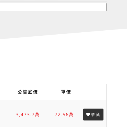
公告底價
單價
3,473.7萬
72.56萬
收藏