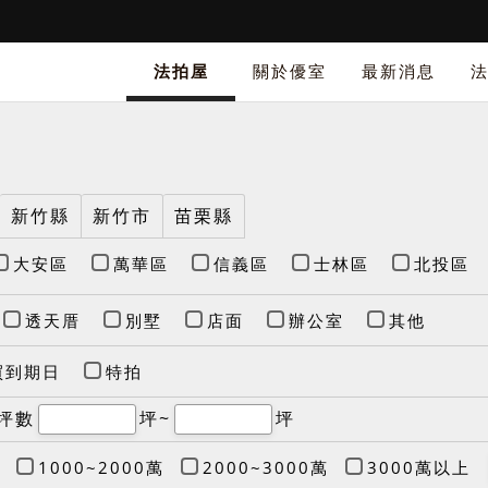
法拍屋
關於優室
最新消息
新竹縣
新竹市
苗栗縣
大安區
萬華區
信義區
士林區
北投區
透天厝
別墅
店面
辦公室
其他
買到期日
特拍
坪數
坪~
坪
1000~2000萬
2000~3000萬
3000萬以上