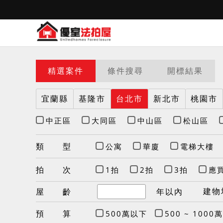
精選案件
條件搜尋
開標結果
宜蘭縣
基隆市
台北市
新北市
桃園市
中正區
大同區
中山區
松山區
類 型
公寓
華廈
電梯大樓
拍 次
1拍
2拍
3拍
應
建物
屋 齡
年以內
預 算
500萬以下
500 ~ 1000萬