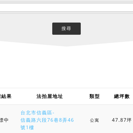
標結果
法拍屋地址
類型
總坪數
台北市信義區-
標中
信義路六段76巷8弄46
47.87坪
公寓
號1樓