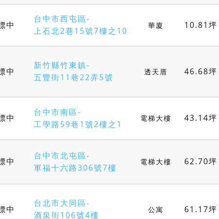
台中市西屯區-
標中
10.81坪
華廈
上石北2巷15號7樓之10
新竹縣竹東鎮-
標中
46.68坪
透天厝
五豐街11巷22弄5號
台中市南區-
標中
43.14坪
電梯大樓
工學路59巷1號2樓之1
台中市北屯區-
標中
62.70坪
電梯大樓
軍福十六路306號7樓
台北市大同區-
標中
61.17坪
公寓
酒泉街106號4樓