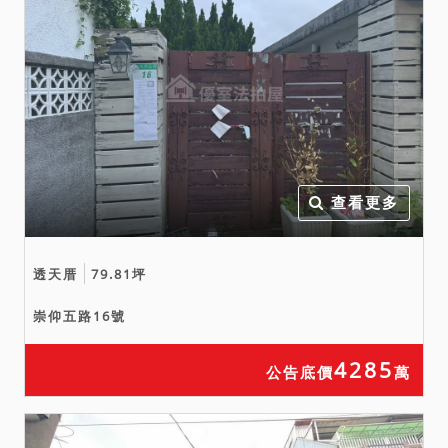
查看更多
透天厝
79.81坪
崇仰五路16號
4285
公告底價
萬