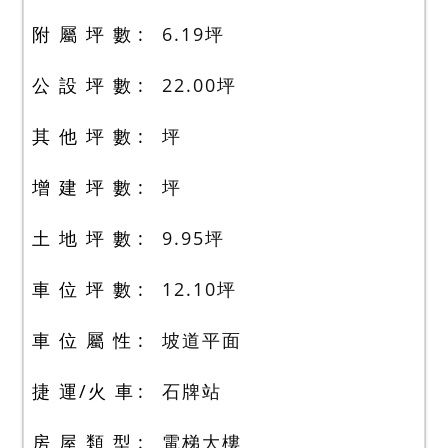
附 屬 坪 數
6.19
坪
公 設 坪 數
22.00
坪
其 他 坪 數
坪
增 建 坪 數
坪
土 地 坪 數
9.95
坪
車 位 坪 數
12.10
坪
車 位 屬 性
坡道平面
捷 運/火 車
石牌站
房 屋 類 型
電梯大樓