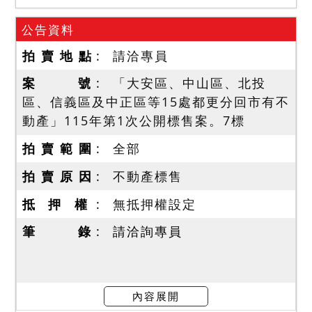
公告資料
拍 賣 地 點
請洽專員
案 號
「大安區、中山區、北投
區、信義區及中正區等15處都更分回市有不
動產」115年第1次公開標售案。7標
拍 賣 範 圍
全部
拍 賣 原 因
不動產標售
抵 押 權
無抵押權設定
筆 錄
請洽詢專員
內容展開