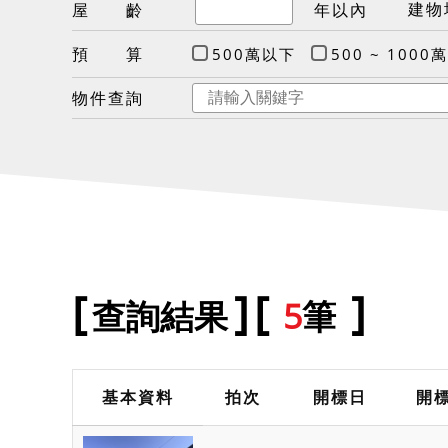
建物
屋 齡
年以內
預 算
500萬以下
500 ~ 1000萬
物件查詢
查詢結果
5
筆
基本資料
拍次
開標日
開