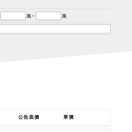
萬~
萬
公告底價
單價