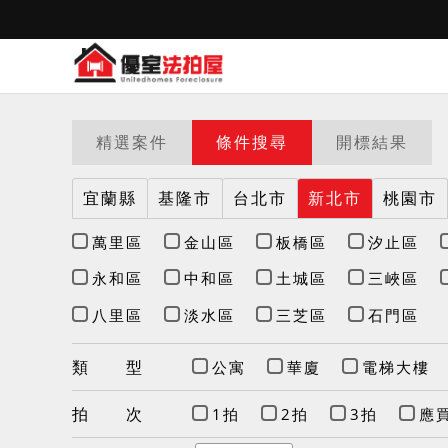
精選案件
條件搜尋
開標結果
宜蘭縣
基隆市
台北市
新北市
桃園市
萬里區
金山區
板橋區
汐止區
永和區
中和區
土城區
三峽區
八里區
淡水區
三芝區
石門區
類 型
公寓
華廈
電梯大樓
拍 次
1拍
2拍
3拍
應