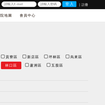
|
註冊
法院地圖
會員中心
貢寮區
新店區
坪林區
烏來區
林口區
蘆洲區
五股區