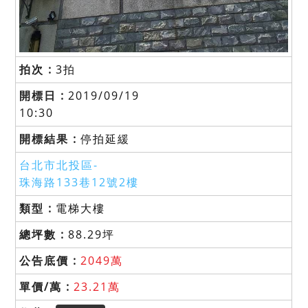
3拍
2019/09/19
10:30
停拍延緩
台北市北投區-
珠海路133巷12號2樓
電梯大樓
88.29坪
2049萬
23.21萬