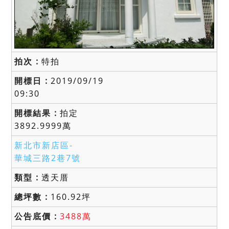
特拍
2019/09/19
09:30
拍定
3892.9999萬
新北市新店區-
華城三路2巷7號
透天厝
160.92坪
3488萬