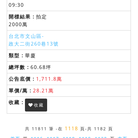
09:30
拍定
2000萬
台北市文山區-
政大二街260巷13號
華廈
60.68坪
1,711.8萬
28.21萬
收藏
1118
共
11811 筆
-在
頁
-共 1182 頁