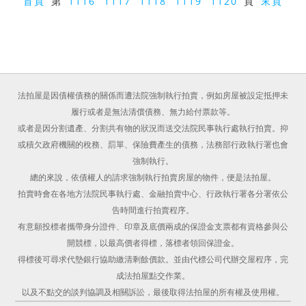
首頁
第
1116
1117
1118
1119
1120
頁
末頁
法拍屋是因債權債務的關係而遭法院強制執行拍賣，例如房屋被設定抵押未
履行或者是無法清償債務、無力給付票款等。
或者是因分割遺產、分割共有物的狀況而送交法院民事執行處執行拍賣。抑
或積欠政府機關的稅務、罰單、保險費產生的債務，法務部行政執行署也會
強制執行。
總的來說，依債權人的請求強制執行拍賣房屋的物件，便是法拍屋。
拍賣時會在各地方法院民事執行處、金融拍賣中心、行政執行署各分署依公
告時間進行拍賣程序。
有意願投標者攜帶身分證件、印章及底價兩成的保證金支票都有資格參與公
開競標，以最高價者得標，落標者領回保證金。
得標後可尋求代墊銀行協助繳清剩餘價款。並由代標公司代辦交屋程序，完
成法拍屋點交作業。
以及不點交的談判協調及相關訴訟，最後取得法拍屋的所有權及使用權。