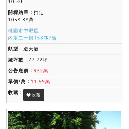
10:30
拍定
1058.88萬
桃園市中壢區-
內定二十街158巷7號
透天厝
77.72坪
932萬
11.99萬
收藏