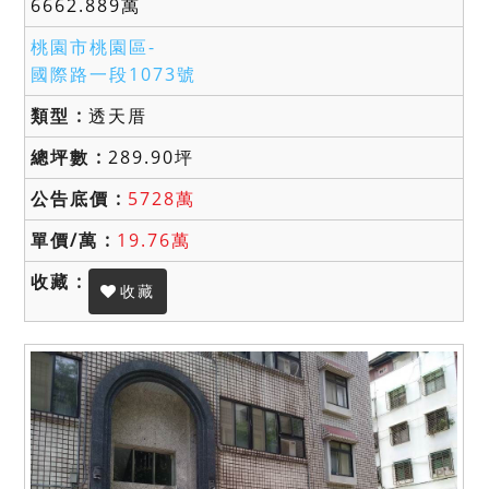
6662.889萬
桃園市桃園區-
國際路一段1073號
透天厝
289.90坪
5728萬
19.76萬
收藏