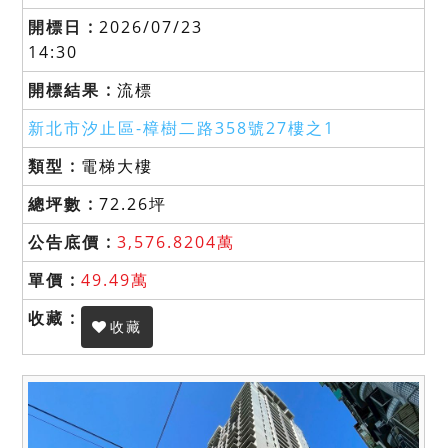
2026/07/23
14:30
流標
新北市汐止區-
樟樹二路358號27樓之1
電梯大樓
72.26坪
3,576.8204萬
49.49萬
收藏