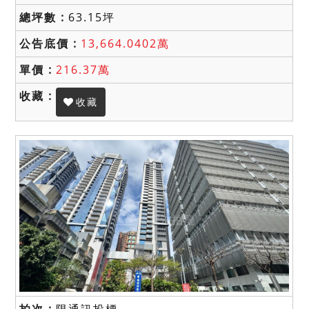
63.15坪
13,664.0402萬
216.37萬
收藏
限通訊投標