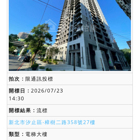
限通訊投標
2026/07/23
14:30
流標
新北市汐止區-
樟樹二路358號27樓
電梯大樓