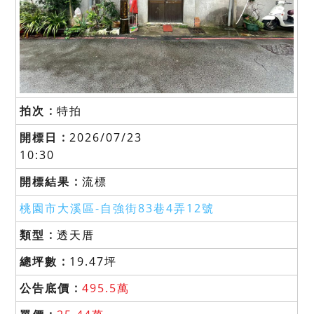
特拍
2026/07/23
10:30
流標
桃園市大溪區-
自強街83巷4弄12號
透天厝
19.47坪
495.5萬