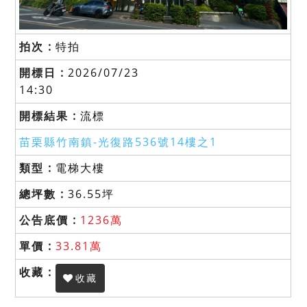
特拍
2026/07/23
14:30
流標
苗栗縣竹南鎮-
光復路536號14樓之1
電梯大樓
36.55坪
1236萬
33.81萬
收藏