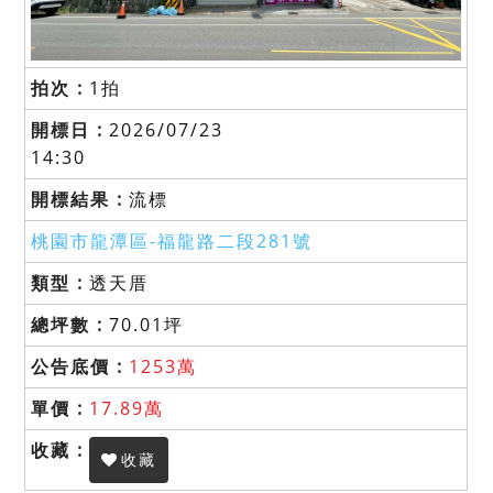
1拍
2026/07/23
14:30
流標
桃園市龍潭區-
福龍路二段281號
透天厝
70.01坪
1253萬
17.89萬
收藏