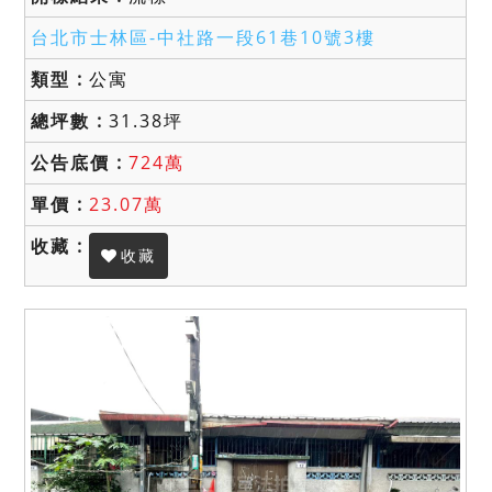
台北市士林區-
中社路一段61巷10號3樓
公寓
31.38坪
724萬
23.07萬
收藏