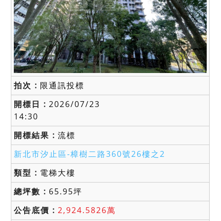
限通訊投標
2026/07/23
14:30
流標
新北市汐止區-
樟樹二路360號26樓之2
電梯大樓
65.95坪
2,924.5826萬