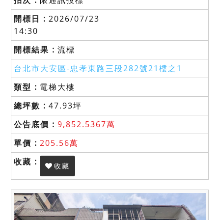
2026/07/23
14:30
流標
台北市大安區-
忠孝東路三段282號21樓之1
電梯大樓
47.93坪
9,852.5367萬
205.56萬
收藏