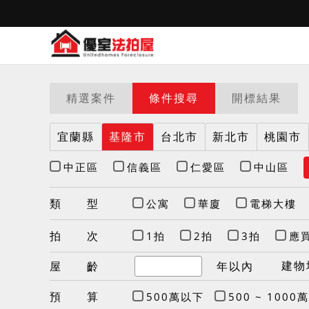
精選案件
條件搜尋
開標結果
宜蘭縣
基隆市
台北市
新北市
桃園市
中正區
信義區
仁愛區
中山區
類 型
公寓
華廈
電梯大樓
拍 次
1拍
2拍
3拍
應
建物
屋 齡
年以內
預 算
500萬以下
500 ~ 1000萬