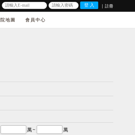
|
註冊
法院地圖
會員中心
萬~
萬