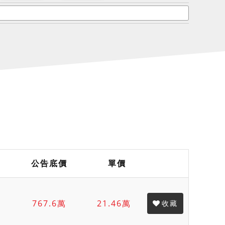
公告底價
單價
767.6萬
21.46萬
收藏