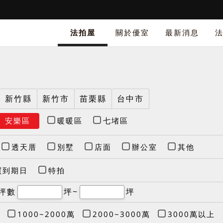
法拍屋
關於優室
最新消息
新竹縣
新竹市
苗栗縣
台中市
安樂區
暖暖區
七堵區
透天厝
別墅
店面
辦公室
其他
買到期日
特拍
坪數
坪~
坪
1000~2000萬
2000~3000萬
3000萬以上