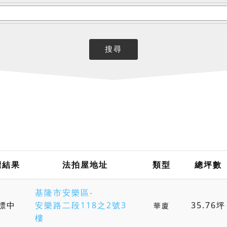
標結果
法拍屋地址
類型
總坪數
基隆市安樂區-
標中
安樂路二段118之2號3
35.76坪
華廈
樓